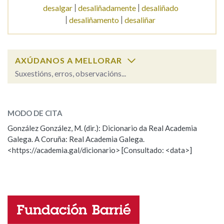
desalgar
desaliñadamente
desaliñado
desaliñamento
desaliñar
Na fraseoloxía
AXÚDANOS A MELLORAR
OUTRAS OPCIÓNS DE BUSCA
Suxestións, erros, observacións...
desalento
Marcas gramaticais
SOBRE A PALABRA:
MODO DE CITA
ESCOLLE UNHA OPCIÓN:
González González, M. (dir.): Dicionario da Real Academia
Pertence a
Galega. A Coruña: Real Academia Galega.
Observación
Hai un erro na palabra
<https://academia.gal/dicionario> [Consultado: <data>]
Propoño mellorar a definición
Actualización
LIMPAR
BUSCA
Falta unha voz
Nome