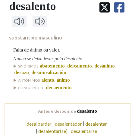
IDENTIDADE CORPORATIVA
desalento
Facebook
Twitter
Youtube
Instagram
Bluesky
BUSCAR NOS LEMAS
FIGURAS HOMENAXEADAS
MARCIAL DEL ADALID
HISTORIA
Comeza por
CASA-MUSEO EMILIA PARDO
BAZÁN
60 ANOS DLG
PRIMAVERA DAS LETRAS
substantivo masculino
Remata por
PORTAL DAS PALABRAS
Falta de ánimo ou valor.
Nunca se deixa levar polo desalento.
abatemento
deixamento
desánimo
Contén
SINÓNIMOS
,
,
,
desazo
desmoralización
,
alento
ánimo
ANTÓNIMOS
,
decaemento
CONFRÓNTESE
BUSCAR NO CONTIDO
Nas definicións
Antes e despois de
desalento
desalbardar
desalentador
desalentar
Nos exemplos
desalentar(se)
desalentarse