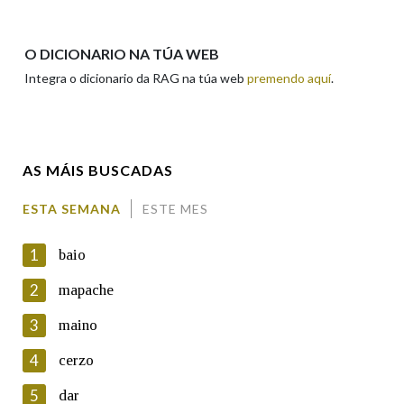
Apelidos
O DICIONARIO NA TÚA WEB
Integra o dicionario da RAG na túa web
premendo aquí
.
Enderezo electrónico
AS MÁIS BUSCADAS
Comentario
ESTA SEMANA
ESTE MES
1
baio
2
mapache
3
maino
En cumprimento da normativa vixente en materia de
Protección de Datos de Carácter Persoal, a Real Academia
4
cerzo
Galega informa a aqueles usuarios que faciliten o seu correo
electrónico, así como calquera outra información de carácter
5
dar
persoal, que estes datos serán obxecto de tratamento