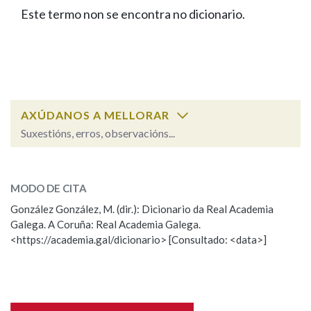
IDENTIDADE CORPORATIVA
Facebook
Twitter
Youtube
Instagram
Bluesky
Este termo non se encontra no dicionario.
BUSCAR NOS LEMAS
FIGURAS HOMENAXEADAS
MARCIAL DEL ADALID
HISTORIA
Comeza por
CASA-MUSEO EMILIA PARDO
BAZÁN
60 ANOS DLG
PRIMAVERA DAS LETRAS
Remata por
PORTAL DAS PALABRAS
AXÚDANOS A MELLORAR
Suxestións, erros, observacións...
Contén
ESCOLLE UNHA OPCIÓN:
MODO DE CITA
Observación
Falta unha voz
González González, M. (dir.): Dicionario da Real Academia
BUSCAR NO CONTIDO
Galega. A Coruña: Real Academia Galega.
Nome
<https://academia.gal/dicionario> [Consultado: <data>]
Nas definicións
Apelidos
Nos exemplos