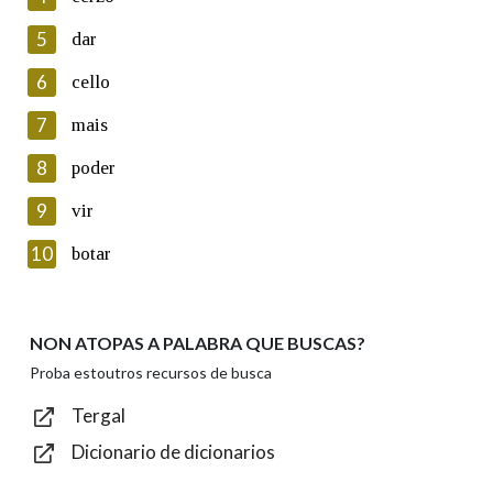
5
Lin e acepto as condicións da política de
dar
privacidade
6
cello
Introduce o código que aparece na imaxe:
7
mais
8
poder
9
vir
Texto de verificación
10
botar
NON ATOPAS A PALABRA QUE BUSCAS?
Enviar
Proba estoutros recursos de busca
Tergal
Dicionario de dicionarios