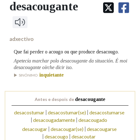
IDENTIDADE CORPORATIVA
desacougante
Facebook
Twitter
Youtube
Instagram
Bluesky
BUSCAR NOS LEMAS
FIGURAS HOMENAXEADAS
MARCIAL DEL ADALID
HISTORIA
Comeza por
CASA-MUSEO EMILIA PARDO
BAZÁN
60 ANOS DLG
PRIMAVERA DAS LETRAS
adxectivo
Remata por
PORTAL DAS PALABRAS
Que fai perder o acougo ou que produce desacougo.
Apetecía marchar polo desacougante da situación. É moi
desacougante oírche dicir iso.
Contén
inquietante
SINÓNIMO
BUSCAR NO CONTIDO
Antes e despois de
desacougante
Nas definicións
desacostumar
desacostumar(se)
desacostumarse
desacougadamente
desacougado
desacougar
desacougar(se)
desacougarse
Nos exemplos
desacougo
desacoutar