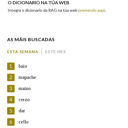
O DICIONARIO NA TÚA WEB
Integra o dicionario da RAG na túa web
premendo aquí
.
Enderezo electrónico
AS MÁIS BUSCADAS
Comentario
ESTA SEMANA
ESTE MES
1
baio
2
mapache
3
maino
En cumprimento da normativa vixente en materia de
Protección de Datos de Carácter Persoal, a Real Academia
4
cerzo
Galega informa a aqueles usuarios que faciliten o seu correo
electrónico, así como calquera outra información de carácter
5
dar
persoal, que estes datos serán obxecto de tratamento
automatizado de carácter confidencial e incorporados aos seus
6
cello
ficheiros informáticos. Así mesmo, os usuarios poderán exercer o