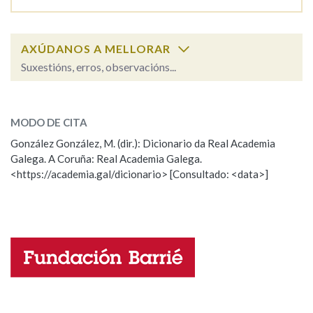
Na fraseoloxía
AXÚDANOS A MELLORAR
Suxestións, erros, observacións...
desacougante
SOBRE A PALABRA:
OUTRAS OPCIÓNS DE BUSCA
MODO DE CITA
ESCOLLE UNHA OPCIÓN:
Marcas gramaticais
González González, M. (dir.): Dicionario da Real Academia
Galega. A Coruña: Real Academia Galega.
Observación
Hai un erro na palabra
<https://academia.gal/dicionario> [Consultado: <data>]
Propoño mellorar a definición
Actualización
Pertence a
Falta unha voz
LIMPAR
BUSCA
Nome
Apelidos