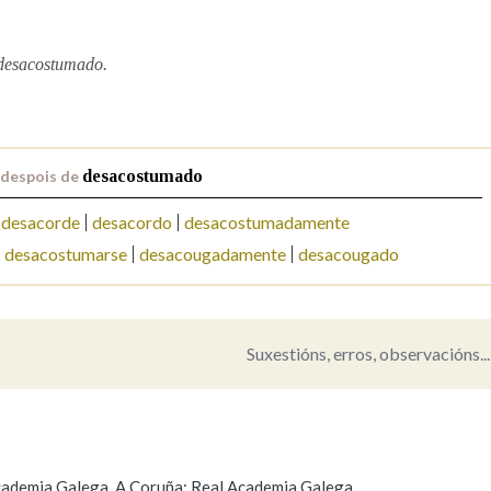
Pertence a
 desacostumado.
AXUDA NA BUSCA
LIMPAR
BUSCA
 despois de
desacostumado
desacorde
desacordo
desacostumadamente
desacostumarse
desacougadamente
desacougado
Suxestións, erros, observacións...
o
 Academia Galega. A Coruña: Real Academia Galega.