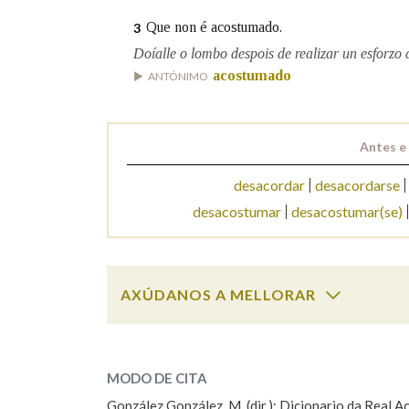
Que non é acostumado.
3
Marcas gramaticais
Doíalle o lombo despois de realizar un esforzo
acostumado
ANTÓNIMO
Antes e
desacordar
desacordarse
desacostumar
desacostumar(se)
AXÚDANOS A MELLORAR
desacostumad
SOBRE A PALABRA:
MODO DE CITA
ESCOLLE UNHA OPCIÓN:
González González, M. (dir.): Dicionario da Real