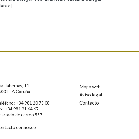
data>]
Propoño mellorar a definición
Actualización
s
úa Tabernas, 11
Mapa web
5001 - A Coruña
Aviso legal
Contacto
eléfono: +34 981 20 73 08
ax: +34 981 21 64 67
partado de correo 557
ontacta connosco
rotección de Datos de Carácter Persoal, a Real Academia Galega informa a