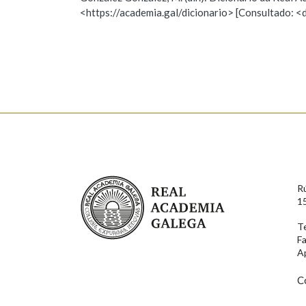
<https://academia.gal/dicionario> [Consultado: <
Observación
Hai un erro na palabra
Falta unha voz
Nome
Apelido
Enderezo electrónico
Real Academia Galega
R
Comentario
1
T
F
A
C
En cumprimento da normativa vixente en materia de P