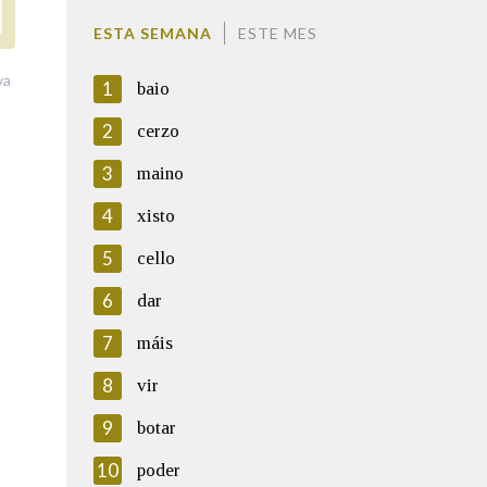
ESTA SEMANA
ESTE MES
va
1
baio
2
cerzo
3
maino
4
xisto
5
cello
6
dar
7
máis
8
vir
9
botar
10
poder