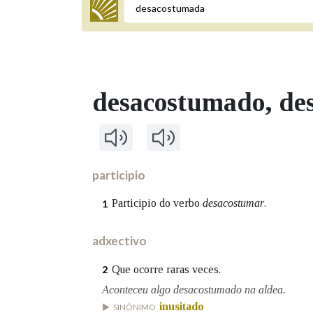
Termo a buscar
desacostumado
, d
BUSCAR NOS LEMAS
Comeza por
participio
Remata por
Participio do verbo
desacostumar
.
1
adxectivo
Contén
Que ocorre raras veces.
2
Aconteceu algo desacostumado na aldea.
inusitado
SINÓNIMO
OUTRAS OPCIÓNS DE BUSCA