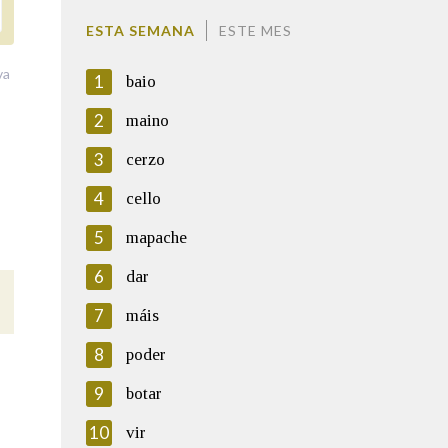
ESTA SEMANA
ESTE MES
va
1
baio
2
maino
3
cerzo
4
cello
5
mapache
6
dar
7
máis
8
poder
9
botar
10
vir