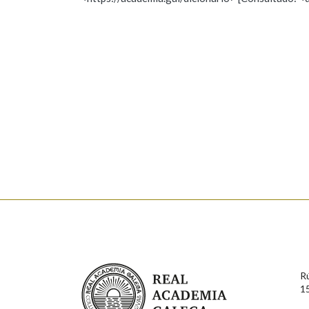
Nome
Apelido
Marcas gramaticais
Enderezo electrónico
Comentario
En cumprimento da normativa vixente en materia de P
aqueles usuarios que faciliten o seu correo electrónico
serán obxecto de tratamento automatizado de carácter 
Real Academia Galega
usuarios poderán exercer o seu dereito de acceso, rect
R
connosco.
1
Lin e acepto as condicións da política de 