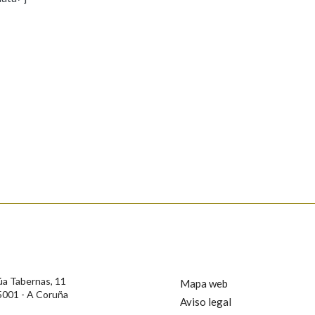
s
Pertence a
AXUDA NA BUSCA
LIMPAR
BUSCA
rotección de Datos de Carácter Persoal, a Real Academia Galega informa a
, así como calquera outra información de carácter persoal, que estes datos
confidencial e incorporados aos seus ficheiros informáticos. Así mesmo, os
ificación, oposición e cancelación dos seus datos poñéndose en contacto
úa Tabernas, 11
Mapa web
5001 - A Coruña
Aviso legal
privacidade