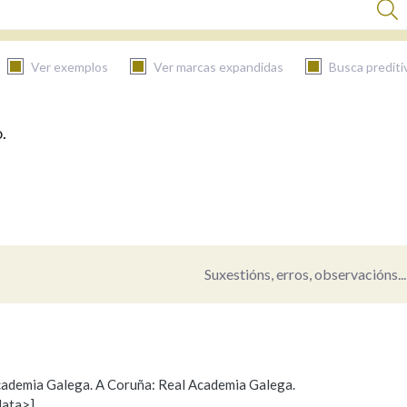
Ver exemplos
Ver marcas expandidas
Busca prediti
.
BUSCAR NO CONTIDO
Nas definicións
Nos exemplos
Suxestións, erros, observacións...
Na fraseoloxía
 Academia Galega. A Coruña: Real Academia Galega.
data>]