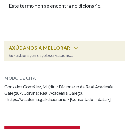
IDENTIDADE CORPORATIVA
Facebook
Twitter
Youtube
Instagram
Bluesky
Este termo non se encontra no dicionario.
BUSCAR NOS LEMAS
FIGURAS HOMENAXEADAS
MARCIAL DEL ADALID
HISTORIA
Comeza por
CASA-MUSEO EMILIA PARDO
BAZÁN
60 ANOS DLG
PRIMAVERA DAS LETRAS
Remata por
PORTAL DAS PALABRAS
AXÚDANOS A MELLORAR
Suxestións, erros, observacións...
Contén
ESCOLLE UNHA OPCIÓN:
MODO DE CITA
Observación
Falta unha voz
González González, M. (dir.): Dicionario da Real Academia
BUSCAR NO CONTIDO
Galega. A Coruña: Real Academia Galega.
Nome
<https://academia.gal/dicionario> [Consultado: <data>]
Nas definicións
Apelidos
Nos exemplos