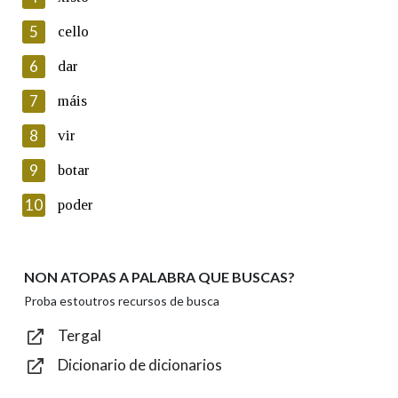
5
Lin e acepto as condicións da política de
cello
privacidade
6
dar
Introduce o código que aparece na imaxe:
7
máis
8
vir
9
botar
Texto de verificación
10
poder
NON ATOPAS A PALABRA QUE BUSCAS?
Enviar
Proba estoutros recursos de busca
Tergal
Dicionario de dicionarios