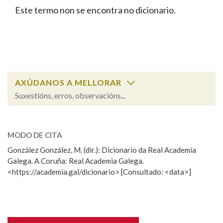
IDENTIDADE CORPORATIVA
Facebook
Twitter
Youtube
Instagram
Bluesky
Este termo non se encontra no dicionario.
BUSCAR NOS LEMAS
FIGURAS HOMENAXEADAS
MARCIAL DEL ADALID
HISTORIA
Comeza por
CASA-MUSEO EMILIA PARDO
BAZÁN
60 ANOS DLG
PRIMAVERA DAS LETRAS
Remata por
PORTAL DAS PALABRAS
AXÚDANOS A MELLORAR
Suxestións, erros, observacións...
Contén
ESCOLLE UNHA OPCIÓN:
MODO DE CITA
Observación
Falta unha voz
González González, M. (dir.): Dicionario da Real Academia
BUSCAR NO CONTIDO
Galega. A Coruña: Real Academia Galega.
Nome
<https://academia.gal/dicionario> [Consultado: <data>]
Nas definicións
Apelidos
Nos exemplos