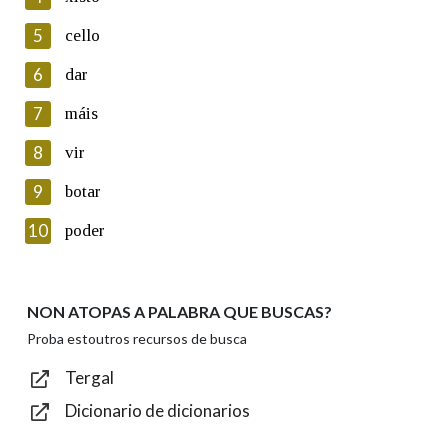
5
Lin e acepto as condicións da política de
cello
privacidade
6
dar
Introduce o código que aparece na imaxe:
7
máis
8
vir
9
botar
Texto de verificación
10
poder
NON ATOPAS A PALABRA QUE BUSCAS?
Enviar
Proba estoutros recursos de busca
Tergal
Dicionario de dicionarios