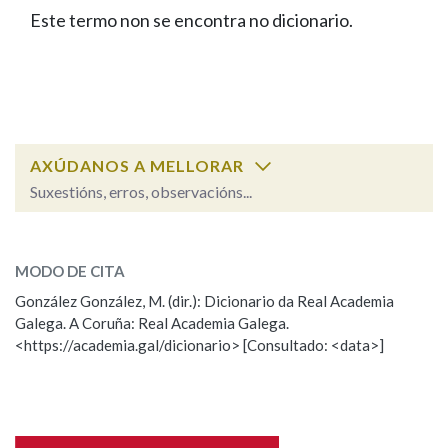
IDENTIDADE CORPORATIVA
Facebook
Twitter
Youtube
Instagram
Bluesky
Este termo non se encontra no dicionario.
BUSCAR NOS LEMAS
FIGURAS HOMENAXEADAS
MARCIAL DEL ADALID
HISTORIA
Comeza por
CASA-MUSEO EMILIA PARDO
BAZÁN
60 ANOS DLG
PRIMAVERA DAS LETRAS
Remata por
PORTAL DAS PALABRAS
AXÚDANOS A MELLORAR
Suxestións, erros, observacións...
Contén
ESCOLLE UNHA OPCIÓN:
MODO DE CITA
Observación
Falta unha voz
González González, M. (dir.): Dicionario da Real Academia
BUSCAR NO CONTIDO
Galega. A Coruña: Real Academia Galega.
Nome
<https://academia.gal/dicionario> [Consultado: <data>]
Nas definicións
Apelidos
Nos exemplos