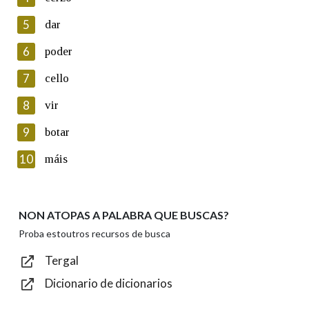
5
Lin e acepto as condicións da política de
dar
privacidade
6
poder
Introduce o código que aparece na imaxe:
7
cello
8
vir
9
botar
Texto de verificación
10
máis
NON ATOPAS A PALABRA QUE BUSCAS?
Enviar
Proba estoutros recursos de busca
Tergal
Dicionario de dicionarios