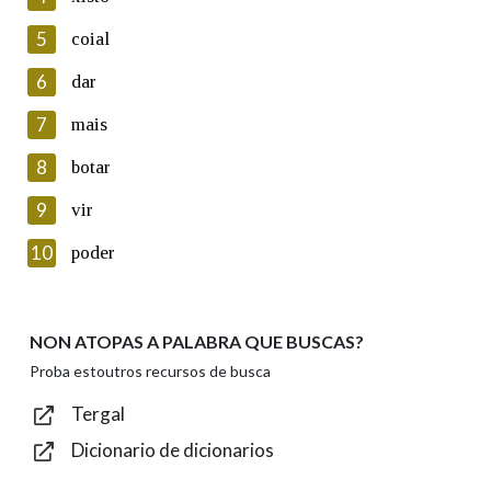
5
Lin e acepto as condicións da política de
coial
privacidade
6
dar
Introduce o código que aparece na imaxe:
7
mais
8
botar
9
vir
Texto de verificación
10
poder
NON ATOPAS A PALABRA QUE BUSCAS?
Enviar
Proba estoutros recursos de busca
Tergal
Dicionario de dicionarios