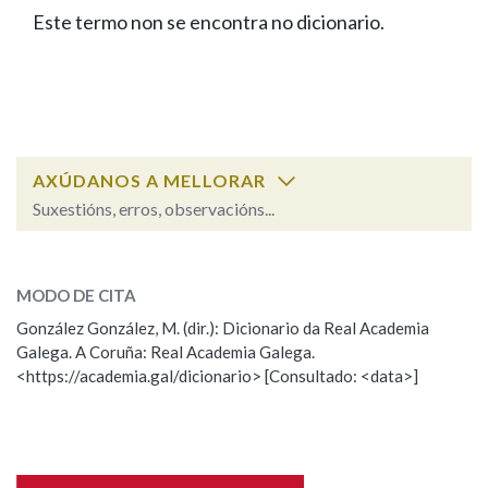
IDENTIDADE CORPORATIVA
Facebook
Twitter
Youtube
Instagram
Bluesky
Este termo non se encontra no dicionario.
BUSCAR NOS LEMAS
FIGURAS HOMENAXEADAS
MARCIAL DEL ADALID
HISTORIA
Comeza por
CASA-MUSEO EMILIA PARDO
BAZÁN
60 ANOS DLG
PRIMAVERA DAS LETRAS
Remata por
PORTAL DAS PALABRAS
AXÚDANOS A MELLORAR
Suxestións, erros, observacións...
Contén
ESCOLLE UNHA OPCIÓN:
MODO DE CITA
Observación
Falta unha voz
González González, M. (dir.): Dicionario da Real Academia
BUSCAR NO CONTIDO
Galega. A Coruña: Real Academia Galega.
Nome
<https://academia.gal/dicionario> [Consultado: <data>]
Nas definicións
Apelidos
Nos exemplos