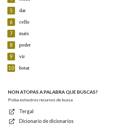
5
Lin e acepto as condicións da política de
dar
privacidade
6
cello
Introduce o código que aparece na imaxe:
7
mais
8
poder
9
vir
Texto de verificación
10
botar
NON ATOPAS A PALABRA QUE BUSCAS?
Enviar
Proba estoutros recursos de busca
Tergal
Dicionario de dicionarios