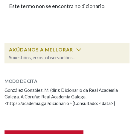
IDENTIDADE CORPORATIVA
Facebook
Twitter
Youtube
Instagram
Bluesky
Este termo non se encontra no dicionario.
BUSCAR NOS LEMAS
FIGURAS HOMENAXEADAS
MARCIAL DEL ADALID
HISTORIA
Comeza por
CASA-MUSEO EMILIA PARDO
BAZÁN
60 ANOS DLG
PRIMAVERA DAS LETRAS
Remata por
PORTAL DAS PALABRAS
AXÚDANOS A MELLORAR
Suxestións, erros, observacións...
Contén
ESCOLLE UNHA OPCIÓN:
MODO DE CITA
Observación
Falta unha voz
González González, M. (dir.): Dicionario da Real Academia
BUSCAR NO CONTIDO
Galega. A Coruña: Real Academia Galega.
Nome
<https://academia.gal/dicionario> [Consultado: <data>]
Nas definicións
Apelidos
Nos exemplos