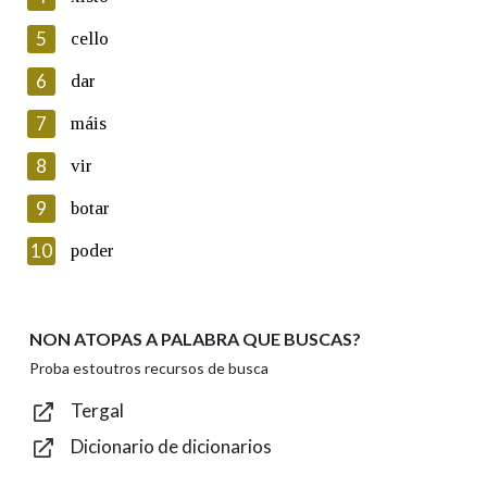
5
Lin e acepto as condicións da política de
cello
privacidade
6
dar
Introduce o código que aparece na imaxe:
7
máis
8
vir
9
botar
Texto de verificación
10
poder
NON ATOPAS A PALABRA QUE BUSCAS?
Enviar
Proba estoutros recursos de busca
Tergal
Dicionario de dicionarios