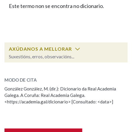
IDENTIDADE CORPORATIVA
Facebook
Twitter
Youtube
Instagram
Bluesky
Este termo non se encontra no dicionario.
BUSCAR NOS LEMAS
FIGURAS HOMENAXEADAS
MARCIAL DEL ADALID
HISTORIA
Comeza por
CASA-MUSEO EMILIA PARDO
BAZÁN
60 ANOS DLG
PRIMAVERA DAS LETRAS
Remata por
PORTAL DAS PALABRAS
AXÚDANOS A MELLORAR
Suxestións, erros, observacións...
Contén
ESCOLLE UNHA OPCIÓN:
MODO DE CITA
Observación
Falta unha voz
González González, M. (dir.): Dicionario da Real Academia
BUSCAR NO CONTIDO
Galega. A Coruña: Real Academia Galega.
Nome
<https://academia.gal/dicionario> [Consultado: <data>]
Nas definicións
Apelidos
Nos exemplos