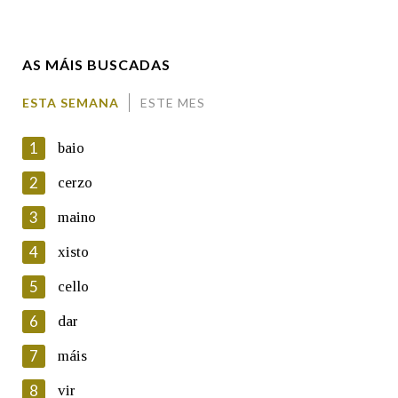
Enderezo electrónico
AS MÁIS BUSCADAS
Comentario
ESTA SEMANA
ESTE MES
1
baio
2
cerzo
3
maino
En cumprimento da normativa vixente en materia de
Protección de Datos de Carácter Persoal, a Real Academia
4
xisto
Galega informa a aqueles usuarios que faciliten o seu correo
electrónico, así como calquera outra información de carácter
5
cello
persoal, que estes datos serán obxecto de tratamento
automatizado de carácter confidencial e incorporados aos seus
6
dar
ficheiros informáticos. Así mesmo, os usuarios poderán exercer o
seu dereito de acceso, rectificación, oposición e cancelación dos
7
máis
seus datos poñéndose en contacto connosco.
8
vir
Lin e acepto as condicións da política de