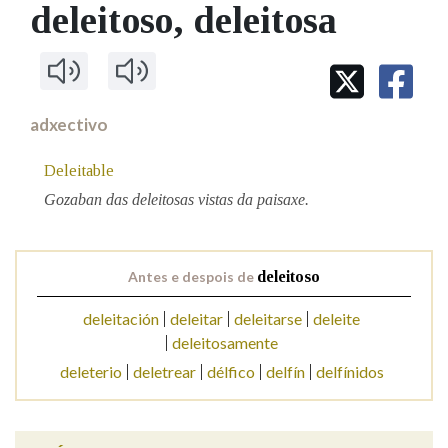
IDENTIDADE CORPORATIVA
deleitoso
, deleitosa
Facebook
Twitter
Youtube
Instagram
Bluesky
BUSCAR NOS LEMAS
FIGURAS HOMENAXEADAS
MARCIAL DEL ADALID
HISTORIA
Comeza por
CASA-MUSEO EMILIA PARDO
BAZÁN
60 ANOS DLG
PRIMAVERA DAS LETRAS
adxectivo
Remata por
PORTAL DAS PALABRAS
Deleitable
Gozaban das deleitosas vistas da paisaxe.
Contén
Antes e despois de
deleitoso
BUSCAR NO CONTIDO
deleitación
deleitar
deleitarse
deleite
deleitosamente
Nas definicións
deleterio
deletrear
délfico
delfín
delfínidos
Nos exemplos