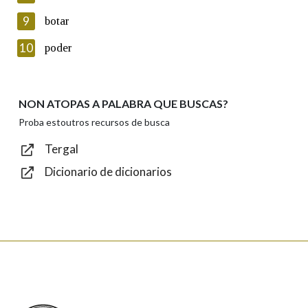
privacidade
9
botar
Introduce o código que aparece na imaxe:
10
poder
NON ATOPAS A PALABRA QUE BUSCAS?
Texto de verificación
Proba estoutros recursos de busca
Tergal
Dicionario de dicionarios
Enviar
Real Academia Galega