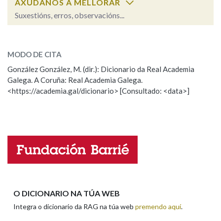
AXÚDANOS A MELLORAR
Suxestións, erros, observacións...
Na fraseoloxía
deleitoso
SOBRE A PALABRA:
MODO DE CITA
ESCOLLE UNHA OPCIÓN:
González González, M. (dir.): Dicionario da Real Academia
OUTRAS OPCIÓNS DE BUSCA
Galega. A Coruña: Real Academia Galega.
Observación
Hai un erro na palabra
<https://academia.gal/dicionario> [Consultado: <data>]
Marcas gramaticais
Propoño mellorar a definición
Actualización
Falta unha voz
Pertence a
Nome
LIMPAR
BUSCA
Apelidos
O DICIONARIO NA TÚA WEB
Integra o dicionario da RAG na túa web
premendo aquí
.