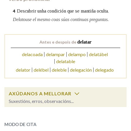
Descubrir unha condición que se mantiña oculta.
4
Na fraseoloxía
Delatouse el mesmo coas súas continuas preguntas.
Antes e despois de
delatar
OUTRAS OPCIÓNS DE BUSCA
delacoada
delampar
delampo
delatábel
Marcas gramaticais
delatable
delator
delébel
deleble
delegación
delegado
Pertence a
AXÚDANOS A MELLORAR
Suxestións, erros, observacións...
LIMPAR
BUSCA
delatar
SOBRE A PALABRA:
MODO DE CITA
ESCOLLE UNHA OPCIÓN: