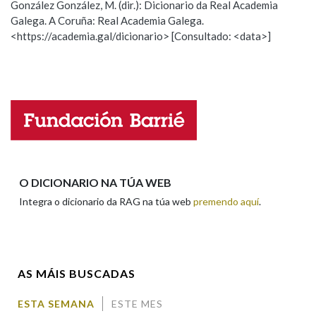
González González, M. (dir.): Dicionario da Real Academia
Galega. A Coruña: Real Academia Galega.
Observación
Hai un erro na palabra
<https://academia.gal/dicionario> [Consultado: <data>]
Propoño mellorar a definición
Actualización
Falta unha voz
Nome
Apelidos
O DICIONARIO NA TÚA WEB
Integra o dicionario da RAG na túa web
premendo aquí
.
Enderezo electrónico
AS MÁIS BUSCADAS
Comentario
ESTA SEMANA
ESTE MES