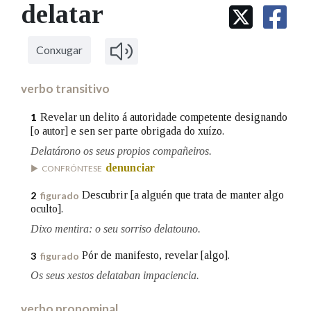
IDENTIDADE CORPORATIVA
delatar
Facebook
Twitter
Youtube
Instagram
Bluesky
BUSCAR NOS LEMAS
FIGURAS HOMENAXEADAS
MARCIAL DEL ADALID
HISTORIA
Comeza por
CASA-MUSEO EMILIA PARDO
Conxugar
BAZÁN
60 ANOS DLG
PRIMAVERA DAS LETRAS
verbo transitivo
Remata por
PORTAL DAS PALABRAS
Revelar un delito á autoridade competente designando
1
[o autor] e sen ser parte obrigada do xuízo.
Delatárono os seus propios compañeiros.
Contén
denunciar
CONFRÓNTESE
Descubrir [a alguén que trata de manter algo
2
figurado
oculto].
BUSCAR NO CONTIDO
Dixo mentira: o seu sorriso delatouno.
Nas definicións
Pór de manifesto, revelar [algo].
3
figurado
Os seus xestos delataban impaciencia.
Nos exemplos
verbo pronominal