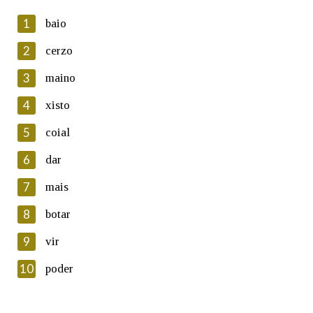
1
baio
2
cerzo
3
maino
En cumprimento da normativa vixente en materia de
Protección de Datos de Carácter Persoal, a Real Academia
4
xisto
Galega informa a aqueles usuarios que faciliten o seu correo
electrónico, así como calquera outra información de carácter
5
coial
persoal, que estes datos serán obxecto de tratamento
automatizado de carácter confidencial e incorporados aos seus
6
dar
ficheiros informáticos. Así mesmo, os usuarios poderán exercer o
seu dereito de acceso, rectificación, oposición e cancelación dos
7
mais
seus datos poñéndose en contacto connosco.
8
botar
Lin e acepto as condicións da política de
privacidade
9
vir
Introduce o código que aparece na imaxe:
10
poder