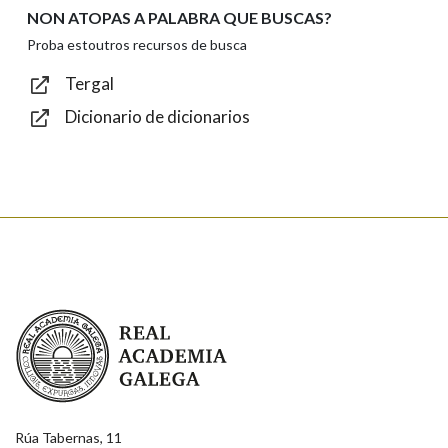
NON ATOPAS A PALABRA QUE BUSCAS?
Texto de verificación
Proba estoutros recursos de busca
Tergal
Dicionario de dicionarios
Enviar
Real Academia Galega
Rúa Tabernas, 11