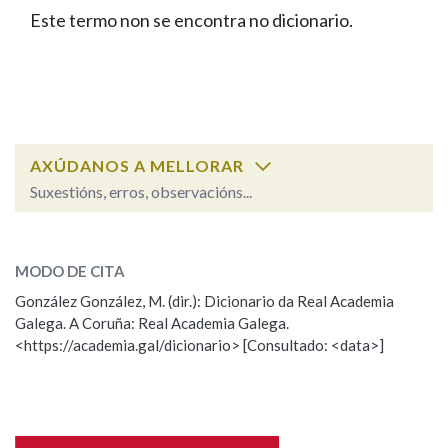
IDENTIDADE CORPORATIVA
Facebook
Twitter
Youtube
Instagram
Bluesky
Este termo non se encontra no dicionario.
BUSCAR NOS LEMAS
FIGURAS HOMENAXEADAS
MARCIAL DEL ADALID
HISTORIA
Comeza por
CASA-MUSEO EMILIA PARDO
BAZÁN
60 ANOS DLG
PRIMAVERA DAS LETRAS
Remata por
PORTAL DAS PALABRAS
AXÚDANOS A MELLORAR
Suxestións, erros, observacións...
Contén
ESCOLLE UNHA OPCIÓN:
MODO DE CITA
Observación
Falta unha voz
González González, M. (dir.): Dicionario da Real Academia
BUSCAR NO CONTIDO
Galega. A Coruña: Real Academia Galega.
Nome
<https://academia.gal/dicionario> [Consultado: <data>]
Nas definicións
Apelidos
Nos exemplos