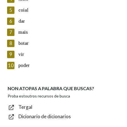
5
Lin e acepto as condicións da política de
coial
privacidade
6
dar
Introduce o código que aparece na imaxe:
7
mais
8
botar
9
vir
Texto de verificación
10
poder
NON ATOPAS A PALABRA QUE BUSCAS?
Enviar
Proba estoutros recursos de busca
Tergal
Dicionario de dicionarios