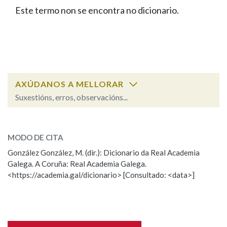
IDENTIDADE CORPORATIVA
Facebook
Twitter
Youtube
Instagram
Bluesky
Este termo non se encontra no dicionario.
BUSCAR NOS LEMAS
FIGURAS HOMENAXEADAS
MARCIAL DEL ADALID
HISTORIA
Comeza por
CASA-MUSEO EMILIA PARDO
BAZÁN
60 ANOS DLG
PRIMAVERA DAS LETRAS
Remata por
PORTAL DAS PALABRAS
AXÚDANOS A MELLORAR
Suxestións, erros, observacións...
Contén
ESCOLLE UNHA OPCIÓN:
MODO DE CITA
Observación
Falta unha voz
González González, M. (dir.): Dicionario da Real Academia
BUSCAR NO CONTIDO
Galega. A Coruña: Real Academia Galega.
Nome
<https://academia.gal/dicionario> [Consultado: <data>]
Nas definicións
Apelidos
Nos exemplos