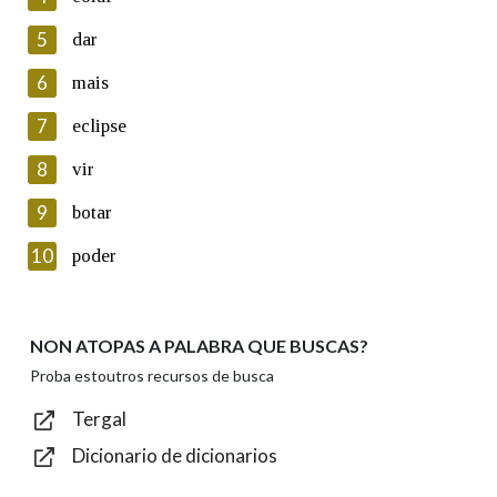
5
Lin e acepto as condicións da política de
dar
privacidade
6
mais
Introduce o código que aparece na imaxe:
7
eclipse
8
vir
9
botar
Texto de verificación
10
poder
NON ATOPAS A PALABRA QUE BUSCAS?
Enviar
Proba estoutros recursos de busca
Tergal
Dicionario de dicionarios