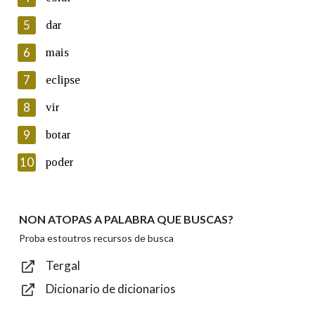
5
Lin e acepto as condicións da política de
dar
privacidade
6
mais
Introduce o código que aparece na imaxe:
7
eclipse
8
vir
9
botar
Texto de verificación
10
poder
NON ATOPAS A PALABRA QUE BUSCAS?
Enviar
Proba estoutros recursos de busca
Tergal
Dicionario de dicionarios