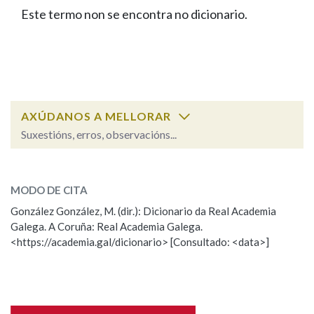
IDENTIDADE CORPORATIVA
Facebook
Twitter
Youtube
Instagram
Bluesky
Este termo non se encontra no dicionario.
BUSCAR NOS LEMAS
FIGURAS HOMENAXEADAS
MARCIAL DEL ADALID
HISTORIA
Comeza por
CASA-MUSEO EMILIA PARDO
BAZÁN
60 ANOS DLG
PRIMAVERA DAS LETRAS
Remata por
PORTAL DAS PALABRAS
AXÚDANOS A MELLORAR
Suxestións, erros, observacións...
Contén
ESCOLLE UNHA OPCIÓN:
MODO DE CITA
Observación
Falta unha voz
González González, M. (dir.): Dicionario da Real Academia
BUSCAR NO CONTIDO
Galega. A Coruña: Real Academia Galega.
Nome
<https://academia.gal/dicionario> [Consultado: <data>]
Nas definicións
Apelidos
Nos exemplos