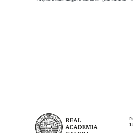
Nome
Apelido
Marcas gramaticais
Enderezo electrónico
Comentario
En cumprimento da normativa vixente en materia de P
aqueles usuarios que faciliten o seu correo electrónico
serán obxecto de tratamento automatizado de carácter 
Real Academia Galega
usuarios poderán exercer o seu dereito de acceso, rect
R
connosco.
1
Lin e acepto as condicións da política de 