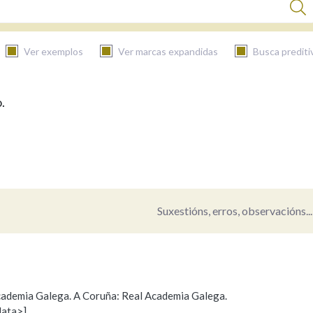
Ver exemplos
Ver marcas expandidas
Busca prediti
.
BUSCAR NO CONTIDO
Nas definicións
Nos exemplos
Suxestións, erros, observacións...
Na fraseoloxía
 Academia Galega. A Coruña: Real Academia Galega.
data>]