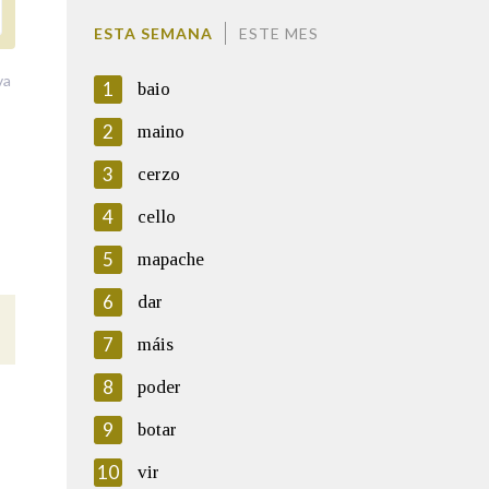
ESTA SEMANA
ESTE MES
va
1
baio
2
maino
3
cerzo
4
cello
5
mapache
6
dar
7
máis
8
poder
9
botar
10
vir