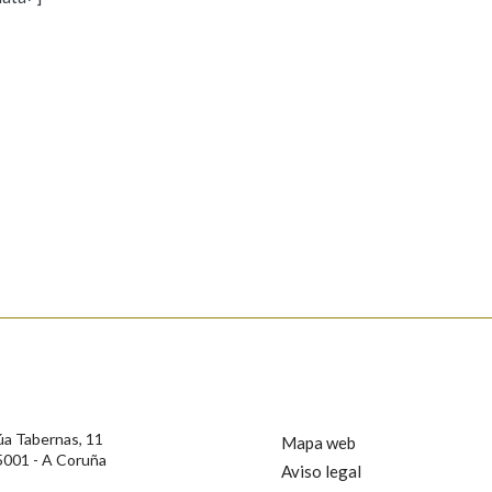
s
Pertence a
AXUDA NA BUSCA
LIMPAR
BUSCA
rotección de Datos de Carácter Persoal, a Real Academia Galega informa a
, así como calquera outra información de carácter persoal, que estes datos
confidencial e incorporados aos seus ficheiros informáticos. Así mesmo, os
ificación, oposición e cancelación dos seus datos poñéndose en contacto
úa Tabernas, 11
Mapa web
5001 - A Coruña
Aviso legal
privacidade