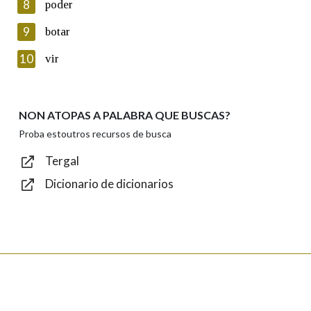
8
poder
Lin e acepto as condicións da política de
privacidade
9
botar
Introduce o código que aparece na imaxe:
10
vir
NON ATOPAS A PALABRA QUE BUSCAS?
Texto de verificación
Proba estoutros recursos de busca
Tergal
Dicionario de dicionarios
Enviar