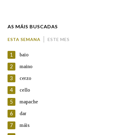
Enderezo electrónico
AS MÁIS BUSCADAS
Comentario
ESTA SEMANA
ESTE MES
1
baio
2
maino
3
cerzo
En cumprimento da normativa vixente en materia de
Protección de Datos de Carácter Persoal, a Real Academia
4
cello
Galega informa a aqueles usuarios que faciliten o seu correo
electrónico, así como calquera outra información de carácter
5
mapache
persoal, que estes datos serán obxecto de tratamento
automatizado de carácter confidencial e incorporados aos seus
6
dar
ficheiros informáticos. Así mesmo, os usuarios poderán exercer o
seu dereito de acceso, rectificación, oposición e cancelación dos
7
máis
seus datos poñéndose en contacto connosco.