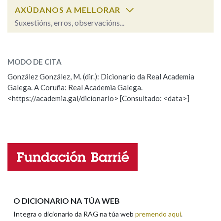
AXÚDANOS A MELLORAR
Suxestións, erros, observacións...
Na fraseoloxía
decembra
SOBRE A PALABRA:
MODO DE CITA
ESCOLLE UNHA OPCIÓN:
OUTRAS OPCIÓNS DE BUSCA
González González, M. (dir.): Dicionario da Real Academia
Galega. A Coruña: Real Academia Galega.
Observación
Hai un erro na palabra
Marcas gramaticais
<https://academia.gal/dicionario> [Consultado: <data>]
Propoño mellorar a definición
Actualización
Falta unha voz
Pertence a
Nome
LIMPAR
BUSCA
Apelidos
O DICIONARIO NA TÚA WEB
Integra o dicionario da RAG na túa web
premendo aquí
.