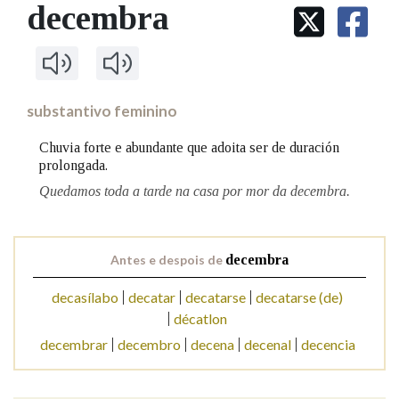
IDENTIDADE CORPORATIVA
decembra
Facebook
Twitter
Youtube
Instagram
Bluesky
BUSCAR NOS LEMAS
FIGURAS HOMENAXEADAS
MARCIAL DEL ADALID
HISTORIA
Comeza por
CASA-MUSEO EMILIA PARDO
BAZÁN
60 ANOS DLG
PRIMAVERA DAS LETRAS
substantivo feminino
Remata por
PORTAL DAS PALABRAS
Chuvia forte e abundante que adoita ser de duración
prolongada.
Quedamos toda a tarde na casa por mor da decembra.
Contén
Antes e despois de
decembra
BUSCAR NO CONTIDO
decasílabo
decatar
decatarse
decatarse (de)
Nas definicións
décatlon
decembrar
decembro
decena
decenal
decencia
Nos exemplos