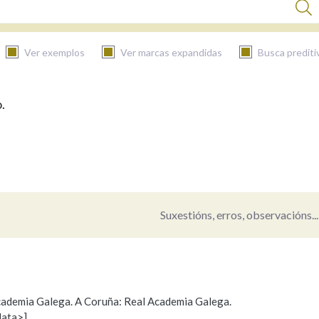
Ver exemplos
Ver marcas expandidas
Busca prediti
.
BUSCAR NO CONTIDO
Nas definicións
Nos exemplos
Suxestións, erros, observacións...
Na fraseoloxía
 Academia Galega. A Coruña: Real Academia Galega.
data>]