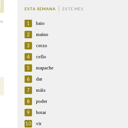
ESTA SEMANA
ESTE MES
va
1
baio
2
maino
3
cerzo
4
cello
5
mapache
6
dar
7
máis
8
poder
9
botar
10
vir