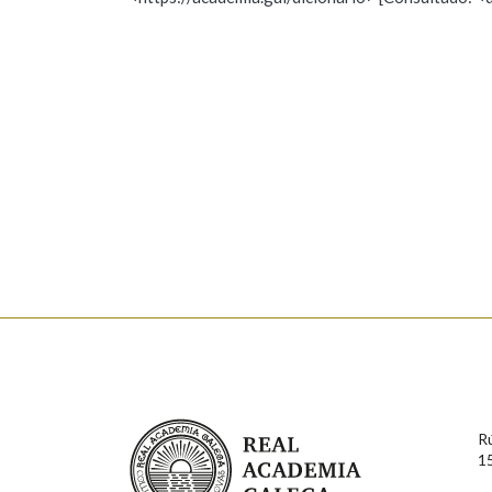
Nome
Apelido
Marcas gramaticais
Enderezo electrónico
Comentario
En cumprimento da normativa vixente en materia de P
aqueles usuarios que faciliten o seu correo electrónico
serán obxecto de tratamento automatizado de carácter 
Real Academia Galega
usuarios poderán exercer o seu dereito de acceso, rect
R
connosco.
1
Lin e acepto as condicións da política de 