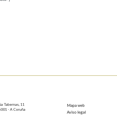
s
Pertence a
AXUDA NA BUSCA
LIMPAR
BUSCA
rotección de Datos de Carácter Persoal, a Real Academia Galega informa a
, así como calquera outra información de carácter persoal, que estes datos
confidencial e incorporados aos seus ficheiros informáticos. Así mesmo, os
ificación, oposición e cancelación dos seus datos poñéndose en contacto
úa Tabernas, 11
Mapa web
5001 - A Coruña
Aviso legal
privacidade