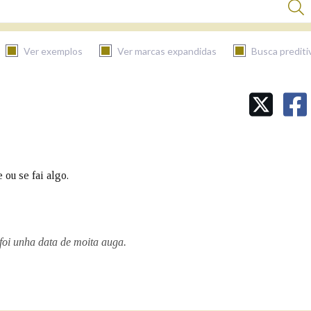
Ver exemplos
Ver marcas expandidas
Busca prediti
BUSCAR NO CONTIDO
Nas definicións
 ou se fai algo.
Nos exemplos
foi unha data de moita auga.
Na fraseoloxía