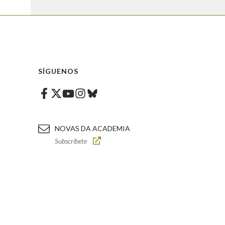
SÍGUENOS
Facebook
Twitter
Instagram
Bluesky
Youtube
NOVAS DA ACADEMIA
Subscríbete