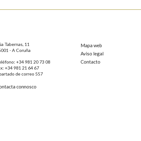
úa Tabernas, 11
Mapa web
5001 - A Coruña
Aviso legal
Contacto
eléfono: +34 981 20 73 08
ax: +34 981 21 64 67
partado de correo 557
ontacta connosco
rotección de Datos de Carácter Persoal, a Real Academia Galega informa a
, así como calquera outra información de carácter persoal, que estes datos
confidencial e incorporados aos seus ficheiros informáticos. Así mesmo, os
ificación, oposición e cancelación dos seus datos poñéndose en contacto
privacidade