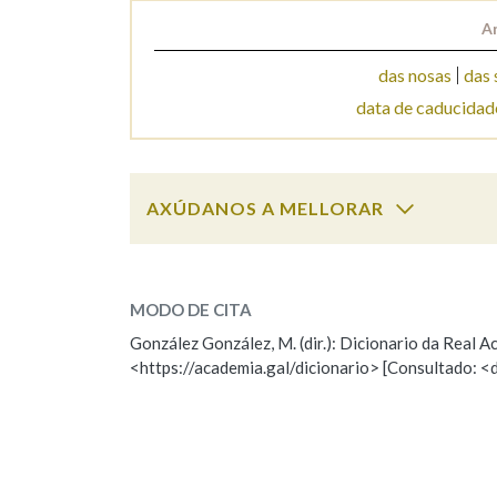
A
Marcas gramaticais
das nosas
das 
data de caducidad
AXÚDANOS A MELLORAR
data
SOBRE A PALABRA:
MODO DE CITA
ESCOLLE UNHA OPCIÓN:
González González, M. (dir.): Dicionario da Real
<https://academia.gal/dicionario> [Consultado: <
Observación
Hai un erro na palabra
Falta unha voz
Nome
Apelido