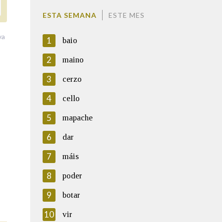
ESTA SEMANA
ESTE MES
va
1
baio
2
maino
3
cerzo
4
cello
5
mapache
6
dar
7
máis
8
poder
9
botar
10
vir