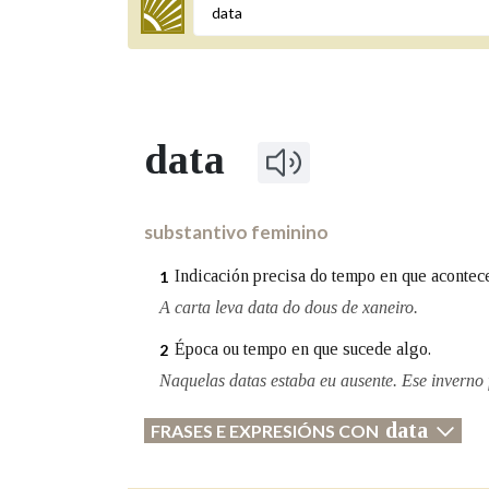
Termo a buscar
data
BUSCAR NOS LEMAS
Comeza por
substantivo feminino
Indicación precisa do tempo en que acontece
1
Remata por
A carta leva data do dous de xaneiro.
Época ou tempo en que sucede algo.
2
Naquelas datas estaba eu ausente. Ese inverno 
Contén
data
FRASES E EXPRESIÓNS CON
OUTRAS OPCIÓNS DE BUSCA