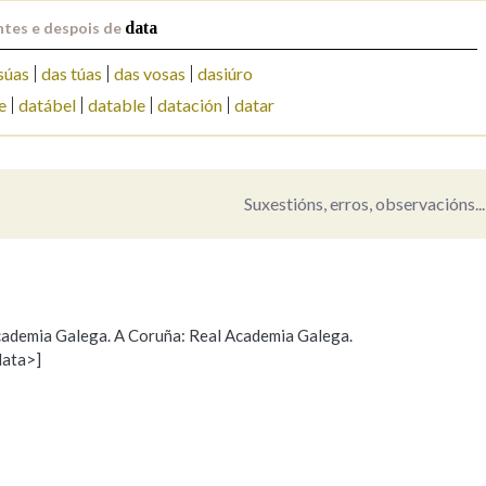
ntes e despois de
data
Pertence a
súas
das túas
das vosas
dasiúro
e
datábel
datable
datación
datar
AXUDA NA BUSCA
LIMPAR
BUSCA
Suxestións, erros, observacións...
 Academia Galega. A Coruña: Real Academia Galega.
data>]
Propoño mellorar a definición
Actualización
s