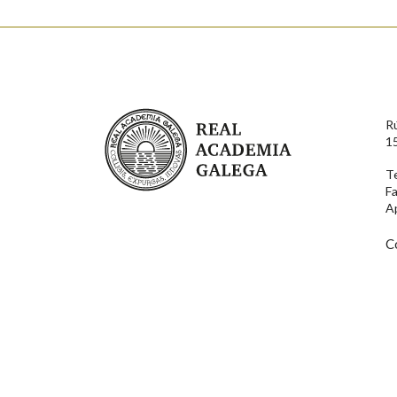
Enderezo electrónico
Real Academia Galega
R
Comentario
1
T
F
A
C
En cumprimento da normativa vixente en materia de P
aqueles usuarios que faciliten o seu correo electrónico
serán obxecto de tratamento automatizado de carácter 
usuarios poderán exercer o seu dereito de acceso, rect
connosco.
Lin e acepto as condicións da política de 