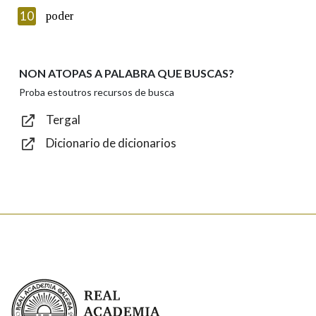
Introduce o código que aparece na imaxe:
10
poder
NON ATOPAS A PALABRA QUE BUSCAS?
Texto de verificación
Proba estoutros recursos de busca
Tergal
Dicionario de dicionarios
Enviar
Real Academia Galega