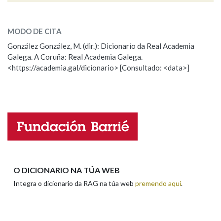
dandi
SOBRE A PALABRA:
Na fraseoloxía
MODO DE CITA
ESCOLLE UNHA OPCIÓN:
González González, M. (dir.): Dicionario da Real Academia
Galega. A Coruña: Real Academia Galega.
Observación
Hai un erro na palabra
<https://academia.gal/dicionario> [Consultado: <data>]
OUTRAS OPCIÓNS DE BUSCA
Propoño mellorar a definición
Actualización
Marcas gramaticais
Falta unha voz
Nome
Pertence a
Apelidos
O DICIONARIO NA TÚA WEB
LIMPAR
BUSCA
Integra o dicionario da RAG na túa web
premendo aquí
.
Enderezo electrónico