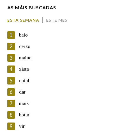
AS MÁIS BUSCADAS
Comentario
ESTA SEMANA
ESTE MES
1
baio
2
cerzo
3
maino
En cumprimento da normativa vixente en materia de
Protección de Datos de Carácter Persoal, a Real Academia
4
xisto
Galega informa a aqueles usuarios que faciliten o seu correo
electrónico, así como calquera outra información de carácter
5
coial
persoal, que estes datos serán obxecto de tratamento
automatizado de carácter confidencial e incorporados aos seus
6
dar
ficheiros informáticos. Así mesmo, os usuarios poderán exercer o
seu dereito de acceso, rectificación, oposición e cancelación dos
7
mais
seus datos poñéndose en contacto connosco.
8
botar
Lin e acepto as condicións da política de
privacidade
9
vir