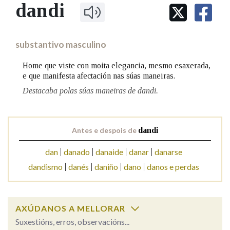
IDENTIDADE CORPORATIVA
dandi
Facebook
Twitter
Youtube
Instagram
Bluesky
BUSCAR NOS LEMAS
FIGURAS HOMENAXEADAS
MARCIAL DEL ADALID
HISTORIA
Comeza por
CASA-MUSEO EMILIA PARDO
substantivo masculino
BAZÁN
60 ANOS DLG
PRIMAVERA DAS LETRAS
Home que viste con moita elegancia, mesmo esaxerada,
Remata por
e que manifesta afectación nas súas maneiras.
PORTAL DAS PALABRAS
Destacaba polas súas maneiras de dandi.
Contén
Antes e despois de
dandi
dan
danado
danaide
danar
danarse
BUSCAR NO CONTIDO
dandismo
danés
daniño
dano
danos e perdas
Nas definicións
AXÚDANOS A MELLORAR
Nos exemplos
Suxestións, erros, observacións...