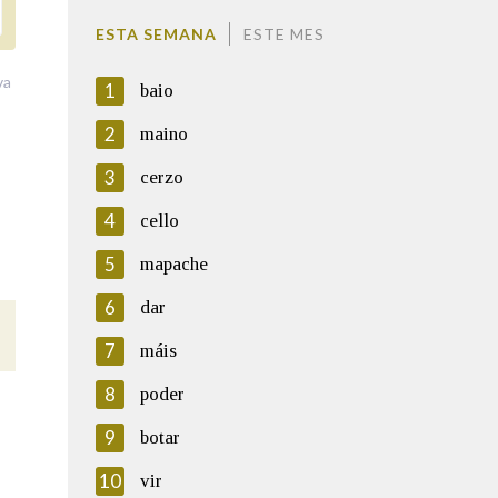
ESTA SEMANA
ESTE MES
va
1
baio
2
maino
3
cerzo
4
cello
5
mapache
6
dar
7
máis
8
poder
9
botar
10
vir