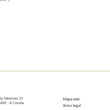
s
Pertence a
AXUDA NA BUSCA
LIMPAR
BUSCA
rotección de Datos de Carácter Persoal, a Real Academia Galega informa a
, así como calquera outra información de carácter persoal, que estes datos
confidencial e incorporados aos seus ficheiros informáticos. Así mesmo, os
ificación, oposición e cancelación dos seus datos poñéndose en contacto
úa Tabernas, 11
Mapa web
5001 - A Coruña
Aviso legal
privacidade