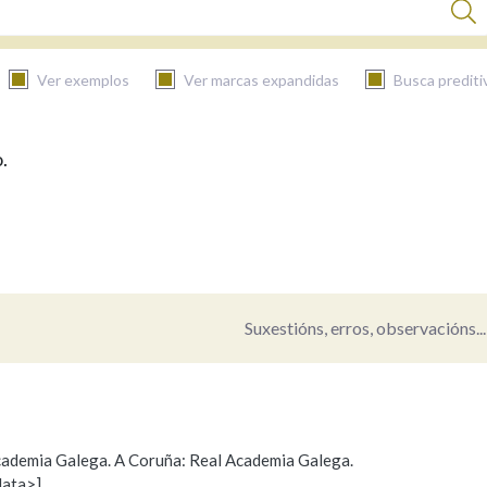
Ver exemplos
Ver marcas expandidas
Busca prediti
.
BUSCAR NO CONTIDO
Nas definicións
Nos exemplos
Suxestións, erros, observacións...
Na fraseoloxía
 Academia Galega. A Coruña: Real Academia Galega.
data>]