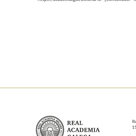
Nome
Apelido
Marcas gramaticais
Enderezo electrónico
Comentario
En cumprimento da normativa vixente en materia de P
aqueles usuarios que faciliten o seu correo electrónico
serán obxecto de tratamento automatizado de carácter 
Real Academia Galega
usuarios poderán exercer o seu dereito de acceso, rect
R
connosco.
1
Lin e acepto as condicións da política de 