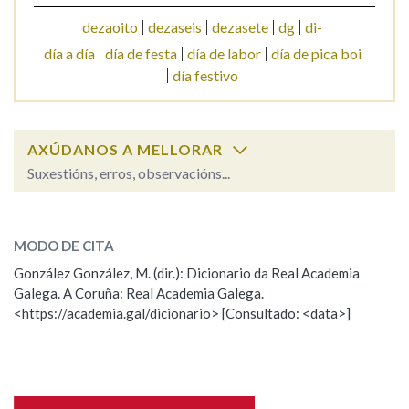
dezaoito
dezaseis
dezasete
dg
di-
Na fraseoloxía
día a día
día de festa
día de labor
día de pica boi
día festivo
OUTRAS OPCIÓNS DE BUSCA
AXÚDANOS A MELLORAR
Marcas gramaticais
Suxestións, erros, observacións...
día
SOBRE A PALABRA:
Pertence a
MODO DE CITA
ESCOLLE UNHA OPCIÓN:
González González, M. (dir.): Dicionario da Real Academia
Galega. A Coruña: Real Academia Galega.
Observación
Hai un erro na palabra
<https://academia.gal/dicionario> [Consultado: <data>]
LIMPAR
BUSCA
Propoño mellorar a definición
Actualización
Falta unha voz