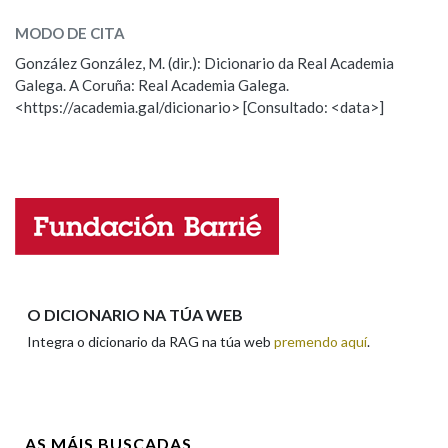
MODO DE CITA
ESCOLLE UNHA OPCIÓN:
González González, M. (dir.): Dicionario da Real Academia
Galega. A Coruña: Real Academia Galega.
Observación
Hai un erro na palabra
<https://academia.gal/dicionario> [Consultado: <data>]
Propoño mellorar a definición
Actualización
Falta unha voz
Nome
Apelidos
O DICIONARIO NA TÚA WEB
Integra o dicionario da RAG na túa web
premendo aquí
.
Enderezo electrónico
AS MÁIS BUSCADAS