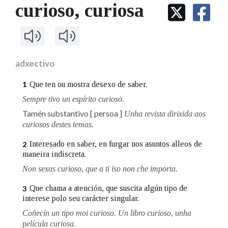
IDENTIDADE CORPORATIVA
curioso
, curiosa
Facebook
Twitter
Youtube
Instagram
Bluesky
BUSCAR NOS LEMAS
FIGURAS HOMENAXEADAS
MARCIAL DEL ADALID
HISTORIA
Comeza por
CASA-MUSEO EMILIA PARDO
BAZÁN
60 ANOS DLG
PRIMAVERA DAS LETRAS
adxectivo
Remata por
PORTAL DAS PALABRAS
Que ten ou mostra desexo de saber.
1
Sempre tivo un espírito curioso.
Contén
Tamén substantivo
[ persoa ]
Unha revista dirixida aos
curiosos destes temas.
Interesado en saber, en furgar nos asuntos alleos de
2
maneira indiscreta.
BUSCAR NO CONTIDO
Non sexas curioso, que a ti iso non che importa.
Nas definicións
Que chama a atención, que suscita algún tipo de
3
interese polo seu carácter singular.
Coñecín un tipo moi curioso. Un libro curioso, unha
Nos exemplos
película curiosa.