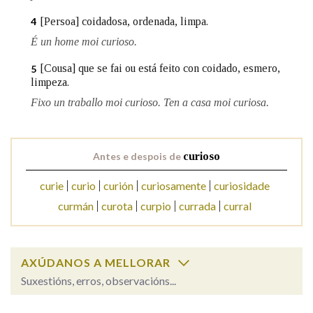
[Persoa] coidadosa, ordenada, limpa.
4
Na fraseoloxía
É un home moi curioso.
[Cousa] que se fai ou está feito con coidado, esmero,
5
limpeza.
OUTRAS OPCIÓNS DE BUSCA
Fixo un traballo moi curioso. Ten a casa moi curiosa.
Marcas gramaticais
Antes e despois de
curioso
Pertence a
curie
curio
curión
curiosamente
curiosidade
curmán
curota
curpio
currada
curral
LIMPAR
BUSCA
AXÚDANOS A MELLORAR
Suxestións, erros, observacións...
curioso
SOBRE A PALABRA: