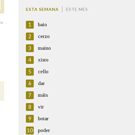
ESTA SEMANA
ESTE MES
va
1
baio
2
cerzo
3
maino
4
xisto
5
cello
6
dar
7
máis
8
vir
9
botar
10
poder