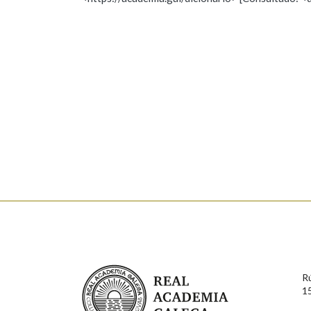
Nome
Apelido
Marcas gramaticais
Enderezo electrónico
Comentario
En cumprimento da normativa vixente en materia de P
aqueles usuarios que faciliten o seu correo electrónico
serán obxecto de tratamento automatizado de carácter 
Real Academia Galega
usuarios poderán exercer o seu dereito de acceso, rect
R
connosco.
1
Lin e acepto as condicións da política de 