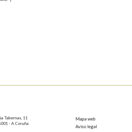
s
Pertence a
AXUDA NA BUSCA
LIMPAR
BUSCA
rotección de Datos de Carácter Persoal, a Real Academia Galega informa a
, así como calquera outra información de carácter persoal, que estes datos
confidencial e incorporados aos seus ficheiros informáticos. Así mesmo, os
ificación, oposición e cancelación dos seus datos poñéndose en contacto
úa Tabernas, 11
Mapa web
5001 - A Coruña
Aviso legal
privacidade