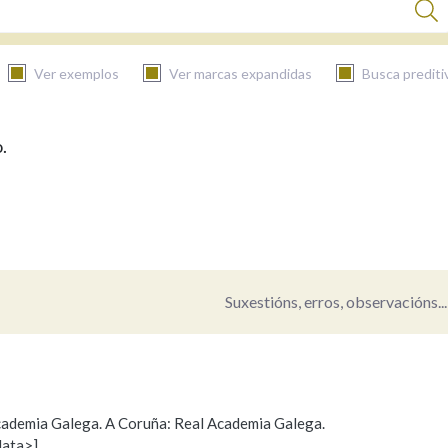
Ver exemplos
Ver marcas expandidas
Busca prediti
.
BUSCAR NO CONTIDO
Nas definicións
Nos exemplos
Suxestións, erros, observacións...
Na fraseoloxía
 Academia Galega. A Coruña: Real Academia Galega.
data>]