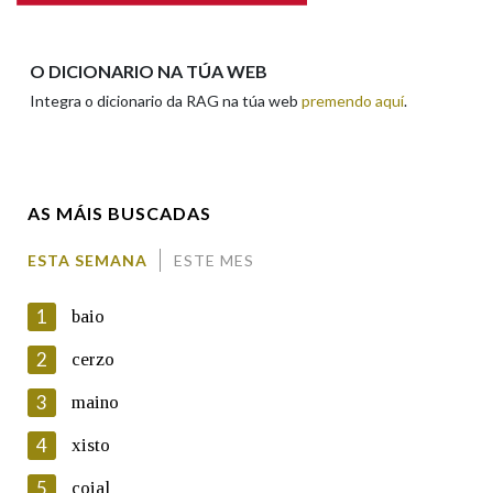
Apelidos
O DICIONARIO NA TÚA WEB
Integra o dicionario da RAG na túa web
premendo aquí
.
Enderezo electrónico
AS MÁIS BUSCADAS
Comentario
ESTA SEMANA
ESTE MES
1
baio
2
cerzo
3
maino
En cumprimento da normativa vixente en materia de
Protección de Datos de Carácter Persoal, a Real Academia
4
xisto
Galega informa a aqueles usuarios que faciliten o seu correo
electrónico, así como calquera outra información de carácter
5
coial