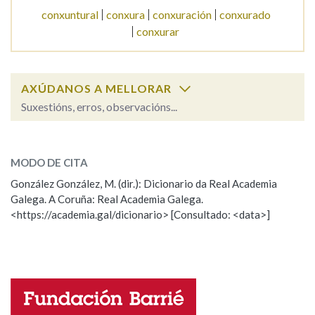
conxuntural
conxura
conxuración
conxurado
conxurar
Na fraseoloxía
AXÚDANOS A MELLORAR
OUTRAS OPCIÓNS DE BUSCA
Suxestións, erros, observacións...
Marcas gramaticais
conxuntura
SOBRE A PALABRA:
MODO DE CITA
ESCOLLE UNHA OPCIÓN:
González González, M. (dir.): Dicionario da Real Academia
Pertence a
Galega. A Coruña: Real Academia Galega.
Observación
Hai un erro na palabra
<https://academia.gal/dicionario> [Consultado: <data>]
Propoño mellorar a definición
Actualización
LIMPAR
BUSCA
Falta unha voz
Nome