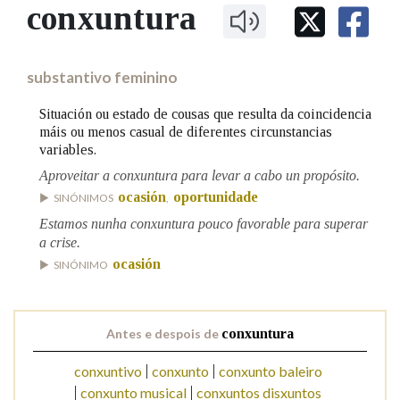
IDENTIDADE CORPORATIVA
conxuntura
Facebook
Twitter
Youtube
Instagram
Bluesky
BUSCAR NOS LEMAS
FIGURAS HOMENAXEADAS
MARCIAL DEL ADALID
HISTORIA
Comeza por
CASA-MUSEO EMILIA PARDO
substantivo feminino
BAZÁN
60 ANOS DLG
PRIMAVERA DAS LETRAS
Situación ou estado de cousas que resulta da coincidencia
Remata por
máis ou menos casual de diferentes circunstancias
PORTAL DAS PALABRAS
variables.
Aproveitar a conxuntura para levar a cabo un propósito.
Contén
ocasión
oportunidade
SINÓNIMOS
,
Estamos nunha conxuntura pouco favorable para superar
a crise.
ocasión
SINÓNIMO
BUSCAR NO CONTIDO
Nas definicións
Antes e despois de
conxuntura
conxuntivo
conxunto
conxunto baleiro
Nos exemplos
conxunto musical
conxuntos disxuntos