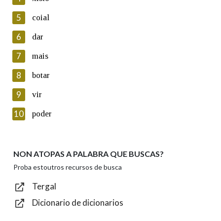
5
Lin e acepto as condicións da política de
coial
privacidade
6
dar
Introduce o código que aparece na imaxe:
7
mais
8
botar
9
vir
Texto de verificación
10
poder
NON ATOPAS A PALABRA QUE BUSCAS?
Enviar
Proba estoutros recursos de busca
Tergal
Dicionario de dicionarios