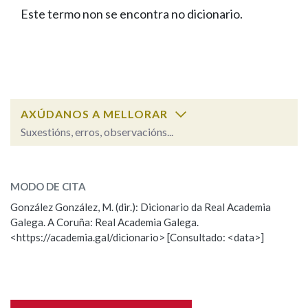
IDENTIDADE CORPORATIVA
Facebook
Twitter
Youtube
Instagram
Bluesky
Este termo non se encontra no dicionario.
BUSCAR NOS LEMAS
FIGURAS HOMENAXEADAS
MARCIAL DEL ADALID
HISTORIA
Comeza por
CASA-MUSEO EMILIA PARDO
BAZÁN
60 ANOS DLG
PRIMAVERA DAS LETRAS
Remata por
PORTAL DAS PALABRAS
AXÚDANOS A MELLORAR
Suxestións, erros, observacións...
Contén
ESCOLLE UNHA OPCIÓN:
MODO DE CITA
Observación
Falta unha voz
González González, M. (dir.): Dicionario da Real Academia
BUSCAR NO CONTIDO
Galega. A Coruña: Real Academia Galega.
Nome
<https://academia.gal/dicionario> [Consultado: <data>]
Nas definicións
Apelidos
Nos exemplos