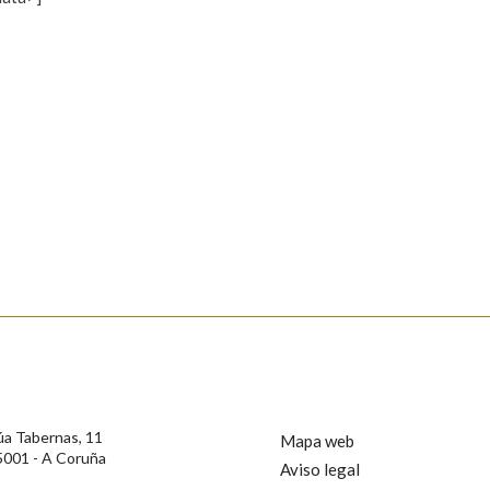
s
Pertence a
AXUDA NA BUSCA
LIMPAR
BUSCA
rotección de Datos de Carácter Persoal, a Real Academia Galega informa a
, así como calquera outra información de carácter persoal, que estes datos
confidencial e incorporados aos seus ficheiros informáticos. Así mesmo, os
ificación, oposición e cancelación dos seus datos poñéndose en contacto
úa Tabernas, 11
Mapa web
5001 - A Coruña
Aviso legal
privacidade