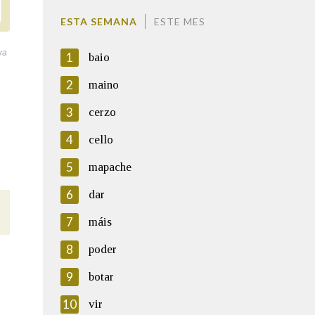
ESTA SEMANA
ESTE MES
va
1
baio
2
maino
3
cerzo
4
cello
5
mapache
6
dar
7
máis
8
poder
9
botar
10
vir