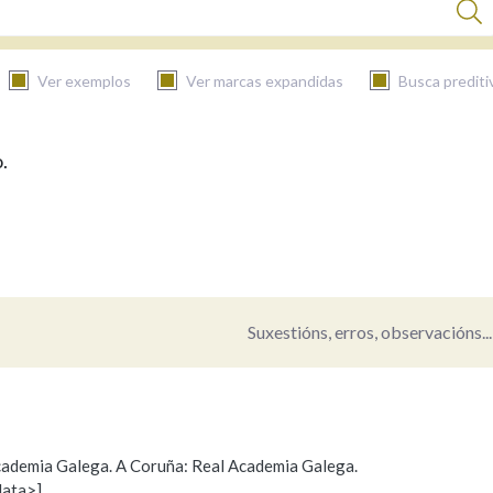
Ver exemplos
Ver marcas expandidas
Busca prediti
.
BUSCAR NO CONTIDO
Nas definicións
Nos exemplos
Suxestións, erros, observacións...
Na fraseoloxía
 Academia Galega. A Coruña: Real Academia Galega.
data>]