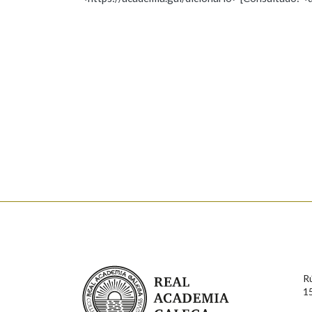
Nome
Apelido
Marcas gramaticais
Enderezo electrónico
Comentario
En cumprimento da normativa vixente en materia de P
aqueles usuarios que faciliten o seu correo electrónico
serán obxecto de tratamento automatizado de carácter 
Real Academia Galega
usuarios poderán exercer o seu dereito de acceso, rect
R
connosco.
1
Lin e acepto as condicións da política de 