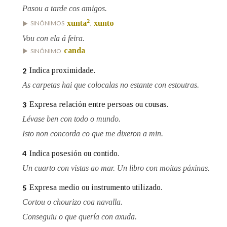
Pasou a tarde cos amigos.
2
xunta
xunto
SINÓNIMOS
,
Na fraseoloxía
Vou con ela á feira.
canda
SINÓNIMO
Indica proximidade.
2
OUTRAS OPCIÓNS DE BUSCA
As carpetas hai que colocalas no estante con estoutras.
Marcas gramaticais
Expresa relación entre persoas ou cousas.
3
Lévase ben con todo o mundo.
Pertence a
Isto non concorda co que me dixeron a min.
Indica posesión ou contido.
4
Un cuarto con vistas ao mar. Un libro con moitas páxinas.
LIMPAR
BUSCA
Expresa medio ou instrumento utilizado.
5
Cortou o chourizo coa navalla.
Conseguiu o que quería con axuda.