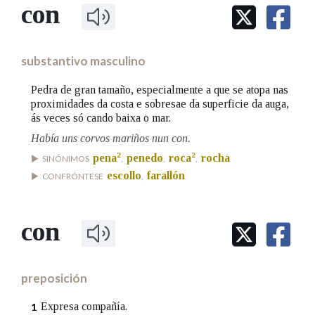
IDENTIDADE CORPORATIVA
con
Facebook
Twitter
Youtube
Instagram
Bluesky
BUSCAR NOS LEMAS
FIGURAS HOMENAXEADAS
MARCIAL DEL ADALID
HISTORIA
Comeza por
CASA-MUSEO EMILIA PARDO
substantivo masculino
BAZÁN
60 ANOS DLG
PRIMAVERA DAS LETRAS
Pedra de gran tamaño, especialmente a que se atopa nas
Remata por
proximidades da costa e sobresae da superficie da auga,
PORTAL DAS PALABRAS
ás veces só cando baixa o mar.
Había uns corvos mariños nun con.
Contén
2
2
pena
penedo
roca
rocha
SINÓNIMOS
,
,
,
escollo
farallón
CONFRÓNTESE
,
BUSCAR NO CONTIDO
con
Nas definicións
preposición
Nos exemplos
Expresa compañía.
1