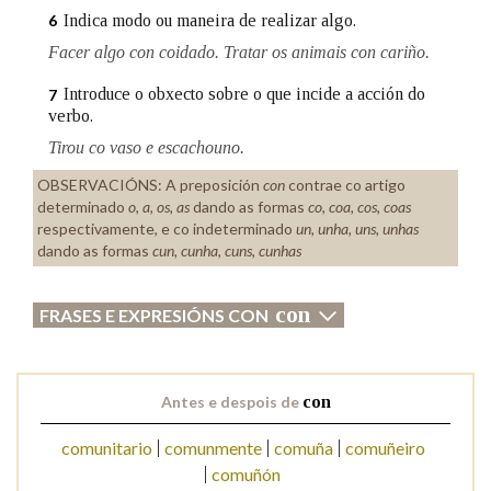
Indica modo ou maneira de realizar algo.
6
Facer algo con coidado. Tratar os animais con cariño.
Introduce o obxecto sobre o que incide a acción do
7
verbo.
Tirou co vaso e escachouno.
OBSERVACIÓNS:
A preposición
con
contrae co artigo
determinado
o, a, os, as
dando as formas
co, coa, cos, coas
respectivamente, e co indeterminado
un, unha, uns, unhas
dando as formas
cun, cunha, cuns, cunhas
con
FRASES E EXPRESIÓNS CON
Antes e despois de
con
comunitario
comunmente
comuña
comuñeiro
comuñón