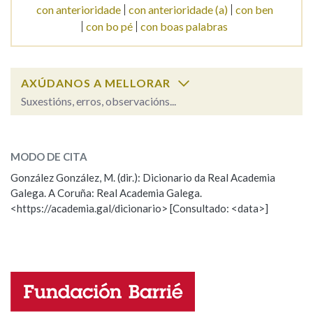
con anterioridade
con anterioridade (a)
con ben
con bo pé
con boas palabras
AXÚDANOS A MELLORAR
Suxestións, erros, observacións...
Cal é a palabra?
con
(substantivo)
MODO DE CITA
González González, M. (dir.): Dicionario da Real Academia
con
(preposición)
Galega. A Coruña: Real Academia Galega.
<https://academia.gal/dicionario> [Consultado: <data>]
ESCOLLE UNHA OPCIÓN:
Observación
Hai un erro na palabra
Propoño mellorar a definición
Actualización
Falta unha voz