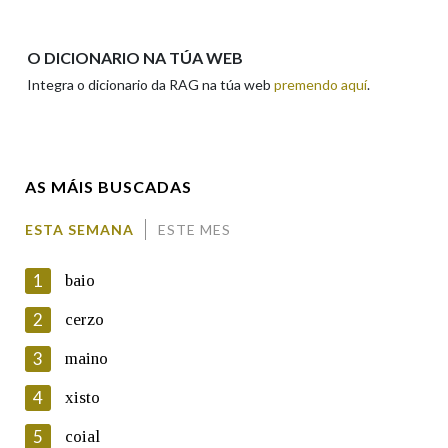
Nome
O DICIONARIO NA TÚA WEB
Integra o dicionario da RAG na túa web
premendo aquí
.
Apelidos
AS MÁIS BUSCADAS
Enderezo electrónico
ESTA SEMANA
ESTE MES
1
baio
Comentario
2
cerzo
3
maino
4
xisto
5
coial
En cumprimento da normativa vixente en materia de