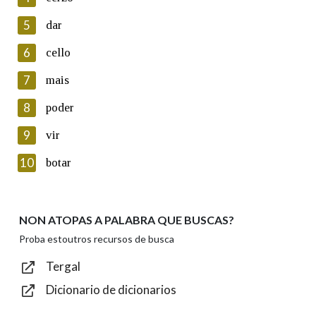
5
Lin e acepto as condicións da política de
dar
privacidade
6
cello
Introduce o código que aparece na imaxe:
7
mais
8
poder
9
vir
Texto de verificación
10
botar
NON ATOPAS A PALABRA QUE BUSCAS?
Enviar
Proba estoutros recursos de busca
Tergal
Dicionario de dicionarios