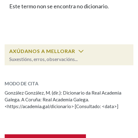
IDENTIDADE CORPORATIVA
Facebook
Twitter
Youtube
Instagram
Bluesky
Este termo non se encontra no dicionario.
BUSCAR NOS LEMAS
FIGURAS HOMENAXEADAS
MARCIAL DEL ADALID
HISTORIA
Comeza por
CASA-MUSEO EMILIA PARDO
BAZÁN
60 ANOS DLG
PRIMAVERA DAS LETRAS
Remata por
PORTAL DAS PALABRAS
AXÚDANOS A MELLORAR
Suxestións, erros, observacións...
Contén
ESCOLLE UNHA OPCIÓN:
MODO DE CITA
Observación
Falta unha voz
González González, M. (dir.): Dicionario da Real Academia
BUSCAR NO CONTIDO
Galega. A Coruña: Real Academia Galega.
Nome
<https://academia.gal/dicionario> [Consultado: <data>]
Nas definicións
Apelidos
Nos exemplos