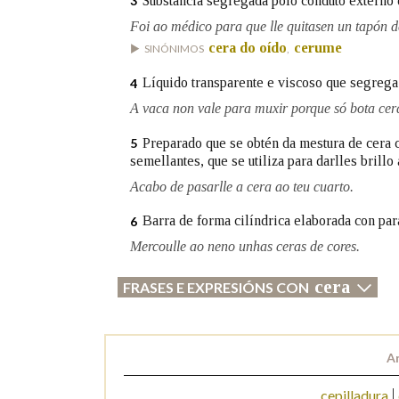
Substancia segregada polo conduto externo 
3
Foi ao médico para que lle quitasen un tapón d
Marcas gramaticais
cera do oído
cerume
SINÓNIMOS
,
Líquido transparente e viscoso que segrega a
4
A vaca non vale para muxir porque só bota cer
Preparado que se obtén da mestura de cera c
5
semellantes, que se utiliza para darlles brillo
Acabo de pasarlle a cera ao teu cuarto.
Barra de forma cilíndrica elaborada con par
6
Mercoulle ao neno unhas ceras de cores.
cera
FRASES E EXPRESIÓNS CON
An
cepilladura