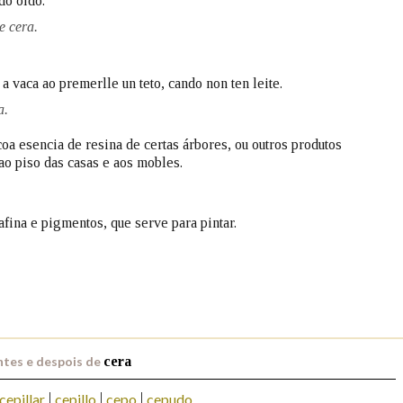
do oído.
e cera.
Pertence a
 vaca ao premerlle un teto, cando non ten leite.
a.
AXUDA NA BUSCA
LIMPAR
BUSCA
oa esencia de resina de certas árbores, ou outros produtos
 ao piso das casas e aos mobles.
afina e pigmentos, que serve para pintar.
tes e despois de
cera
cepillar
cepillo
cepo
cepudo