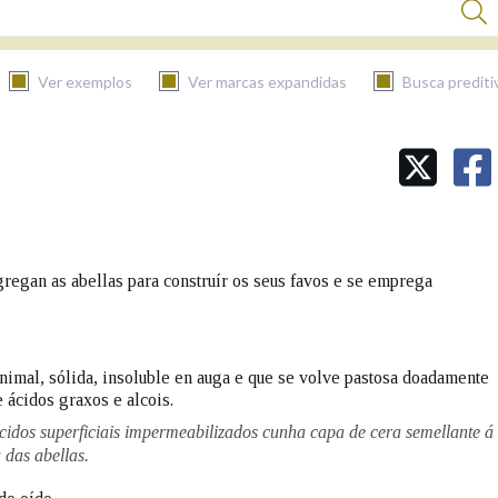
Ver exemplos
Ver marcas expandidas
Busca prediti
BUSCAR NO CONTIDO
Nas definicións
gregan as abellas para construír os seus favos e se emprega
Nos exemplos
animal, sólida, insoluble en auga e que se volve pastosa doadamente
Na fraseoloxía
e ácidos graxos e alcois.
ecidos superficiais impermeabilizados cunha capa de cera semellante á
 das abellas.