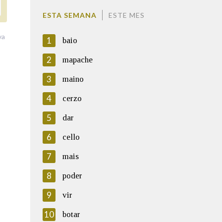
ESTA SEMANA
ESTE MES
va
1
baio
2
mapache
3
maino
4
cerzo
5
dar
6
cello
7
mais
8
poder
9
vir
10
botar