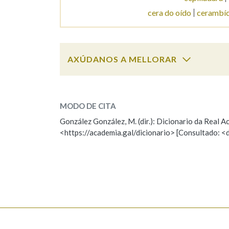
cera do oído
cerambíc
AXÚDANOS A MELLORAR
cera
SOBRE A PALABRA:
MODO DE CITA
ESCOLLE UNHA OPCIÓN:
González González, M. (dir.): Dicionario da Real
<https://academia.gal/dicionario> [Consultado: <
Observación
Hai un erro na palabra
Falta unha voz
Nome
Apelido
Enderezo electrónico