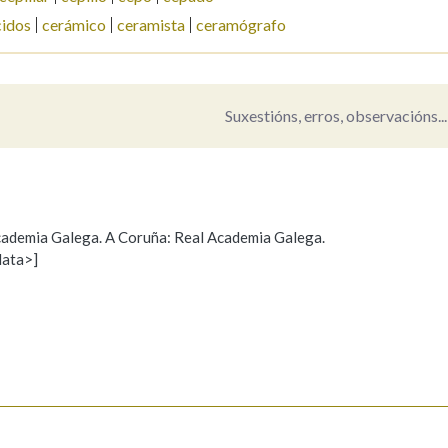
idos
cerámico
ceramista
ceramógrafo
Suxestións, erros, observacións...
 Academia Galega. A Coruña: Real Academia Galega.
data>]
Propoño mellorar a definición
Actualización
s