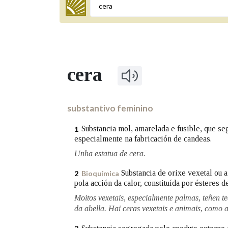
Termo a buscar
cera
BUSCAR NOS LEMAS
Comeza por
substantivo feminino
Substancia mol, amarelada e fusible, que se
1
especialmente na fabricación de candeas.
Remata por
Unha estatua de cera.
Substancia de orixe vexetal ou 
2
Bioquímica
Contén
pola acción da calor, constituída por ésteres d
Moitos vexetais, especialmente palmas, teñen t
da abella. Hai ceras vexetais e animais, como a
OUTRAS OPCIÓNS DE BUSCA