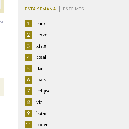
ESTA SEMANA
ESTE MES
va
1
baio
2
cerzo
3
xisto
4
coial
5
dar
6
mais
7
eclipse
8
vir
9
botar
10
poder