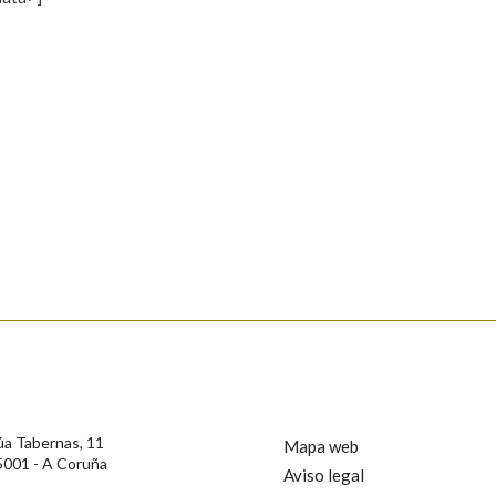
s
Pertence a
AXUDA NA BUSCA
LIMPAR
BUSCA
rotección de Datos de Carácter Persoal, a Real Academia Galega informa a
, así como calquera outra información de carácter persoal, que estes datos
confidencial e incorporados aos seus ficheiros informáticos. Así mesmo, os
ificación, oposición e cancelación dos seus datos poñéndose en contacto
úa Tabernas, 11
Mapa web
5001 - A Coruña
Aviso legal
privacidade