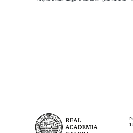
Nome
Apelido
Marcas gramaticais
Enderezo electrónico
Comentario
En cumprimento da normativa vixente en materia de P
aqueles usuarios que faciliten o seu correo electrónico
serán obxecto de tratamento automatizado de carácter 
Real Academia Galega
usuarios poderán exercer o seu dereito de acceso, rect
R
connosco.
1
Lin e acepto as condicións da política de 