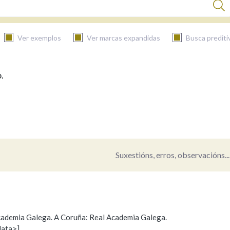
Ver exemplos
Ver marcas expandidas
Busca prediti
.
BUSCAR NO CONTIDO
Nas definicións
Nos exemplos
Suxestións, erros, observacións...
Na fraseoloxía
 Academia Galega. A Coruña: Real Academia Galega.
data>]