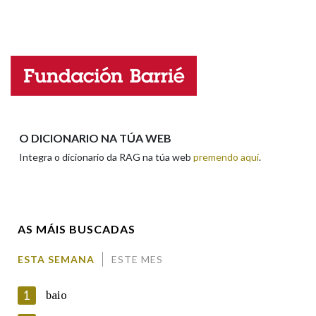
Propoño mellorar a definición
Actualización
Falta unha voz
Nome
Apelidos
O DICIONARIO NA TÚA WEB
Integra o dicionario da RAG na túa web
premendo aquí
.
Enderezo electrónico
AS MÁIS BUSCADAS
Comentario
ESTA SEMANA
ESTE MES
1
baio