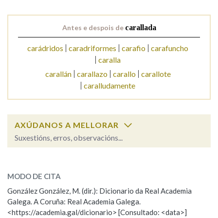
Na fraseoloxía
Antes e despois de
carallada
carádridos
caradriformes
carafio
carafuncho
caralla
OUTRAS OPCIÓNS DE BUSCA
carallán
carallazo
carallo
carallote
caralludamente
Marcas gramaticais
AXÚDANOS A MELLORAR
Pertence a
Suxestións, erros, observacións...
carallada
SOBRE A PALABRA:
LIMPAR
BUSCA
MODO DE CITA
ESCOLLE UNHA OPCIÓN:
González González, M. (dir.): Dicionario da Real Academia
Galega. A Coruña: Real Academia Galega.
Observación
Hai un erro na palabra
<https://academia.gal/dicionario> [Consultado: <data>]