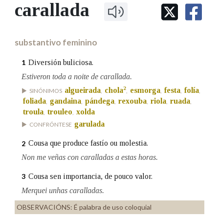
IDENTIDADE CORPORATIVA
carallada
Facebook
Twitter
Youtube
Instagram
Bluesky
BUSCAR NOS LEMAS
FIGURAS HOMENAXEADAS
MARCIAL DEL ADALID
HISTORIA
Comeza por
CASA-MUSEO EMILIA PARDO
substantivo feminino
BAZÁN
60 ANOS DLG
PRIMAVERA DAS LETRAS
Diversión buliciosa.
1
Remata por
PORTAL DAS PALABRAS
Estiveron toda a noite de carallada.
2
algueirada
chola
esmorga
festa
folía
SINÓNIMOS
,
,
,
,
,
foliada
gandaina
pándega
rexouba
riola
ruada
,
,
,
,
,
,
Contén
troula
trouleo
xolda
,
,
garulada
CONFRÓNTESE
Cousa que produce fastío ou molestia.
2
BUSCAR NO CONTIDO
Non me veñas con caralladas a estas horas.
Nas definicións
Cousa sen importancia, de pouco valor.
3
Merquei unhas caralladas.
OBSERVACIÓNS:
É palabra de uso coloquial
Nos exemplos