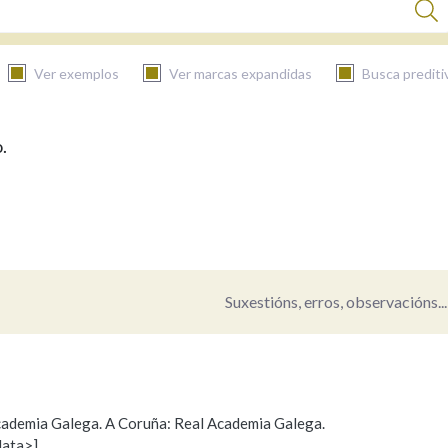
Ver exemplos
Ver marcas expandidas
Busca prediti
.
BUSCAR NO CONTIDO
Nas definicións
Nos exemplos
Suxestións, erros, observacións...
Na fraseoloxía
 Academia Galega. A Coruña: Real Academia Galega.
data>]