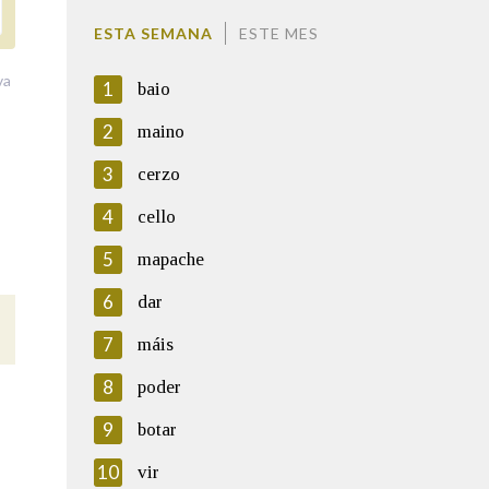
ESTA SEMANA
ESTE MES
va
1
baio
2
maino
3
cerzo
4
cello
5
mapache
6
dar
7
máis
8
poder
9
botar
10
vir