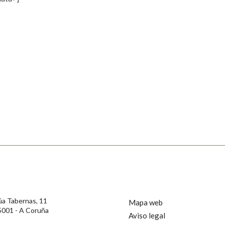
s
Pertence a
AXUDA NA BUSCA
LIMPAR
BUSCA
rotección de Datos de Carácter Persoal, a Real Academia Galega informa a
, así como calquera outra información de carácter persoal, que estes datos
confidencial e incorporados aos seus ficheiros informáticos. Así mesmo, os
ificación, oposición e cancelación dos seus datos poñéndose en contacto
úa Tabernas, 11
Mapa web
5001 - A Coruña
Aviso legal
privacidade