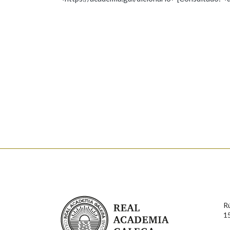
Nome
Apelido
Marcas gramaticais
Enderezo electrónico
Comentario
En cumprimento da normativa vixente en materia de P
aqueles usuarios que faciliten o seu correo electrónico
serán obxecto de tratamento automatizado de carácter 
Real Academia Galega
usuarios poderán exercer o seu dereito de acceso, rect
R
connosco.
1
Lin e acepto as condicións da política de 