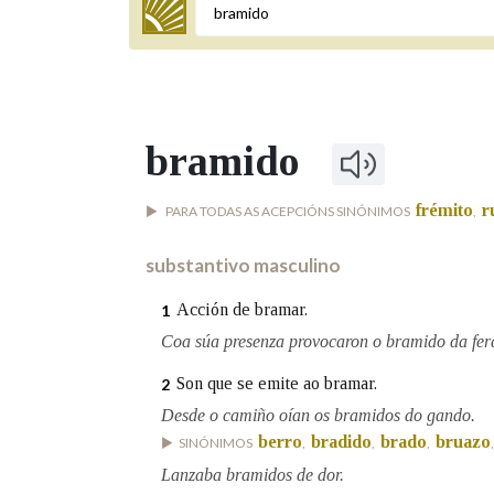
Termo a buscar
bramido
BUSCAR NOS LEMAS
frémito
r
PARA TODAS AS ACEPCIÓNS SINÓNIMOS
,
Comeza por
substantivo masculino
Remata por
Acción de bramar.
1
Coa súa presenza provocaron o bramido da fer
Son que se emite ao bramar.
2
Contén
Desde o camiño oían os bramidos do gando.
berro
bradido
brado
bruazo
SINÓNIMOS
,
,
,
Lanzaba bramidos de dor.
OUTRAS OPCIÓNS DE BUSCA