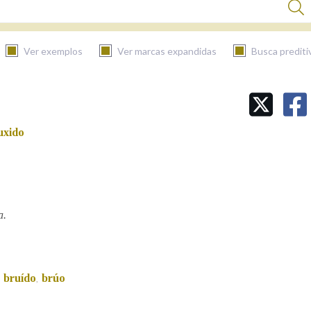
Ver exemplos
Ver marcas expandidas
Busca prediti
BUSCAR NO CONTIDO
uxido
Nas definicións
Nos exemplos
a.
Na fraseoloxía
bruído
brúo
,
,