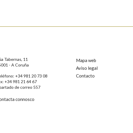
s
úa Tabernas, 11
Mapa web
5001 - A Coruña
Aviso legal
Contacto
eléfono: +34 981 20 73 08
ax: +34 981 21 64 67
partado de correo 557
ontacta connosco
rotección de Datos de Carácter Persoal, a Real Academia Galega informa a
, así como calquera outra información de carácter persoal, que estes datos
confidencial e incorporados aos seus ficheiros informáticos. Así mesmo, os
ificación, oposición e cancelación dos seus datos poñéndose en contacto