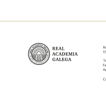
Nome
Apelido
Enderezo electrónico
Real Academia Galega
R
Comentario
1
T
F
A
C
En cumprimento da normativa vixente en materia de P
aqueles usuarios que faciliten o seu correo electrónico
serán obxecto de tratamento automatizado de carácter 
usuarios poderán exercer o seu dereito de acceso, rect
connosco.