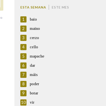
ESTA SEMANA
ESTE MES
va
1
baio
2
maino
3
cerzo
4
cello
5
mapache
6
dar
7
máis
8
poder
9
botar
10
vir