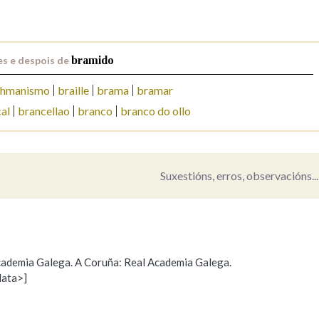
Pertence a
s e despois de
bramido
ahmanismo
braille
brama
bramar
AXUDA NA BUSCA
LIMPAR
BUSCA
al
brancellao
branco
branco do ollo
Suxestións, erros, observacións...
 Academia Galega. A Coruña: Real Academia Galega.
data>]
Propoño mellorar a definición
Actualización