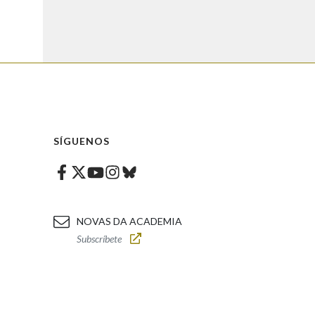
SÍGUENOS
Facebook
Twitter
Instagram
Bluesky
Youtube
NOVAS DA ACADEMIA
Subscríbete