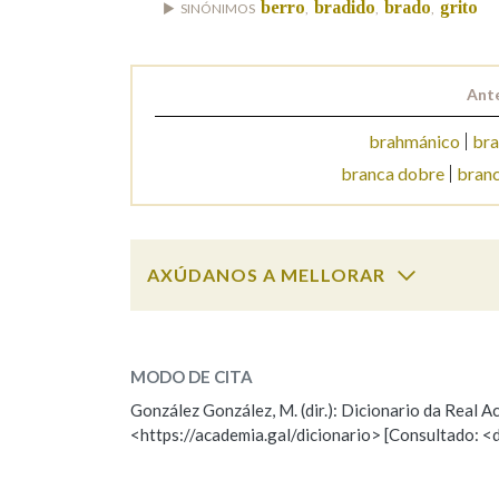
berro
bradido
brado
grito
SINÓNIMOS
,
,
,
Marcas gramaticais
Ante
brahmánico
br
branca dobre
branc
AXÚDANOS A MELLORAR
bramido
SOBRE A PALABRA:
MODO DE CITA
ESCOLLE UNHA OPCIÓN:
González González, M. (dir.): Dicionario da Real
<https://academia.gal/dicionario> [Consultado: <
Observación
Hai un erro na palabra
Falta unha voz