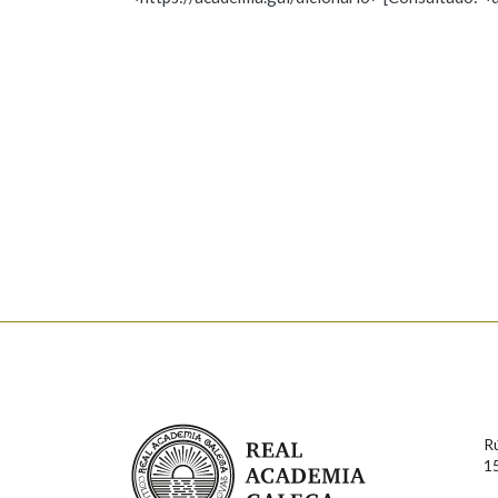
Nome
Apelido
Marcas gramaticais
Enderezo electrónico
Comentario
En cumprimento da normativa vixente en materia de P
aqueles usuarios que faciliten o seu correo electrónico
serán obxecto de tratamento automatizado de carácter 
Real Academia Galega
usuarios poderán exercer o seu dereito de acceso, rect
R
connosco.
1
Lin e acepto as condicións da política de 