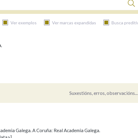
Ver exemplos
Ver marcas expandidas
Busca prediti
.
BUSCAR NO CONTIDO
Nas definicións
Nos exemplos
Suxestións, erros, observacións...
Na fraseoloxía
 Academia Galega. A Coruña: Real Academia Galega.
data>]