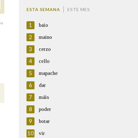
ESTA SEMANA
ESTE MES
va
1
baio
2
maino
3
cerzo
4
cello
5
mapache
6
dar
7
máis
8
poder
9
botar
10
vir