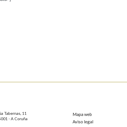
s
Pertence a
AXUDA NA BUSCA
LIMPAR
BUSCA
rotección de Datos de Carácter Persoal, a Real Academia Galega informa a
, así como calquera outra información de carácter persoal, que estes datos
confidencial e incorporados aos seus ficheiros informáticos. Así mesmo, os
ificación, oposición e cancelación dos seus datos poñéndose en contacto
úa Tabernas, 11
Mapa web
5001 - A Coruña
Aviso legal
privacidade