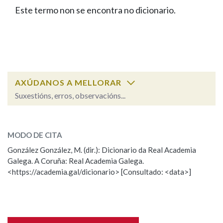
IDENTIDADE CORPORATIVA
Facebook
Twitter
Youtube
Instagram
Bluesky
Este termo non se encontra no dicionario.
BUSCAR NOS LEMAS
FIGURAS HOMENAXEADAS
MARCIAL DEL ADALID
HISTORIA
Comeza por
CASA-MUSEO EMILIA PARDO
BAZÁN
60 ANOS DLG
PRIMAVERA DAS LETRAS
Remata por
PORTAL DAS PALABRAS
AXÚDANOS A MELLORAR
Suxestións, erros, observacións...
Contén
ESCOLLE UNHA OPCIÓN:
MODO DE CITA
Observación
Falta unha voz
González González, M. (dir.): Dicionario da Real Academia
BUSCAR NO CONTIDO
Galega. A Coruña: Real Academia Galega.
Nome
<https://academia.gal/dicionario> [Consultado: <data>]
Nas definicións
Apelidos
Nos exemplos