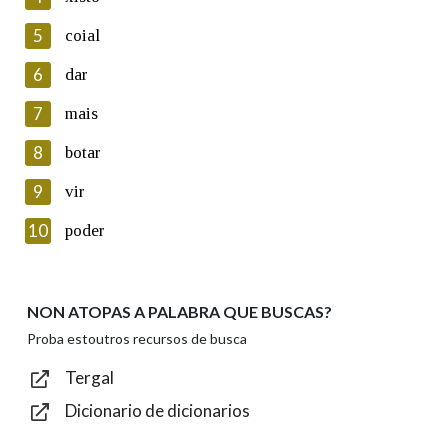
5
Lin e acepto as condicións da política de
coial
privacidade
6
dar
Introduce o código que aparece na imaxe:
7
mais
8
botar
9
vir
Texto de verificación
10
poder
NON ATOPAS A PALABRA QUE BUSCAS?
Enviar
Proba estoutros recursos de busca
Tergal
Dicionario de dicionarios