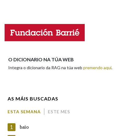
Propoño mellorar a definición
Actualización
Falta unha voz
Nome
Apelidos
O DICIONARIO NA TÚA WEB
Integra o dicionario da RAG na túa web
premendo aquí
.
Enderezo electrónico
AS MÁIS BUSCADAS
Comentario
ESTA SEMANA
ESTE MES
1
baio