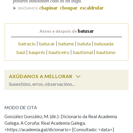
paxaros batuxaban coas ás na auga.
chapinar
choupar
escaldrufar
SINÓNIMOS
,
,
Na fraseoloxía
Antes e despois de
batuxar
OUTRAS OPCIÓNS DE BUSCA
batracio
batucar
batume
batuta
batuxada
baúl
bauprés
bauticeiro
bautismal
bautismo
Marcas gramaticais
AXÚDANOS A MELLORAR
Pertence a
Suxestións, erros, observacións...
batuxar
SOBRE A PALABRA:
LIMPAR
BUSCA
MODO DE CITA
ESCOLLE UNHA OPCIÓN:
González González, M. (dir.): Dicionario da Real Academia
Galega. A Coruña: Real Academia Galega.
Observación
Hai un erro na palabra
<https://academia.gal/dicionario> [Consultado: <data>]