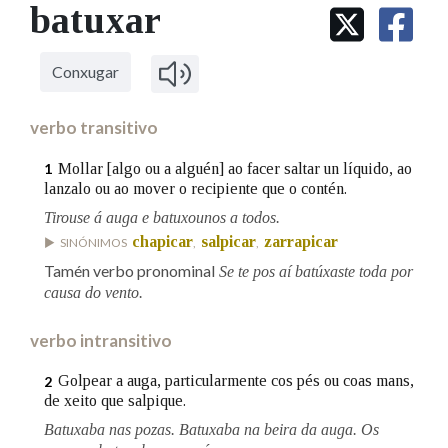
IDENTIDADE CORPORATIVA
batuxar
Facebook
Twitter
Youtube
Instagram
Bluesky
BUSCAR NOS LEMAS
FIGURAS HOMENAXEADAS
MARCIAL DEL ADALID
HISTORIA
Comeza por
CASA-MUSEO EMILIA PARDO
Conxugar
BAZÁN
60 ANOS DLG
PRIMAVERA DAS LETRAS
verbo transitivo
Remata por
PORTAL DAS PALABRAS
Mollar [algo ou a alguén] ao facer saltar un líquido, ao
1
lanzalo ou ao mover o recipiente que o contén.
Tirouse á auga e batuxounos a todos.
Contén
chapicar
salpicar
zarrapicar
SINÓNIMOS
,
,
Tamén verbo pronominal
Se te pos aí batúxaste toda por
causa do vento.
BUSCAR NO CONTIDO
verbo intransitivo
Nas definicións
Golpear a auga, particularmente cos pés ou coas mans,
2
de xeito que salpique.
Nos exemplos
Batuxaba nas pozas. Batuxaba na beira da auga. Os