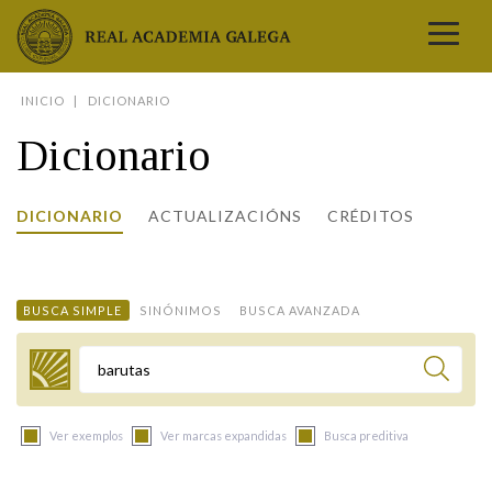
Real Academia Galega
INICIO
DICIONARIO
A LINGUA
Dicionario
A INSTITUCIÓN
LETRAS GALEGAS
DICIONARIO
ACTUALIZACIÓNS
CRÉDITOS
COMUNICACIÓN
Real Academia Galega
Pleno da RAG
Begoña Caamaño
Guía de apelidos galegos
DICIONARIOS
NOVAS
O IDIOMA
PRESENTACIÓN
LETRAS GALEGAS 2026
DICIONARIO DA RAG
VÍDEOS
BUSCA SIMPLE
SINÓNIMOS
BUSCA AVANZADA
BIBLIOTECA
BIOGRAFÍA
DATOS DE USO
HISTORIA DA RAG
GUÍA DE NOMES GALEGOS
ENTREVISTAS
HEMEROTECA
OBRAS
ESTATUS ACTUAL
ACADÉMICOS E ACADÉMICAS
GUÍA DE APELIDOS GALEGOS
FOTOGALERÍAS
Termo a buscar
ARQUIVO
NOVAS
LIGAZÓNS
ORGANIZACIÓN
NOMES GALEGOS DAS AVES
TRIBUNAS
PUBLICACIÓNS
ENTREVISTAS
PORTAL DAS PALABRAS
ESTATUTOS E REGULAMENTOS
Ver exemplos
Ver marcas expandidas
Busca preditiva
ANO CASTELAO
VÍDEOS
CONTACTO
GALEGO SEN FRONTEIRAS
ACORDOS E CONVENIOS
RECURSOS