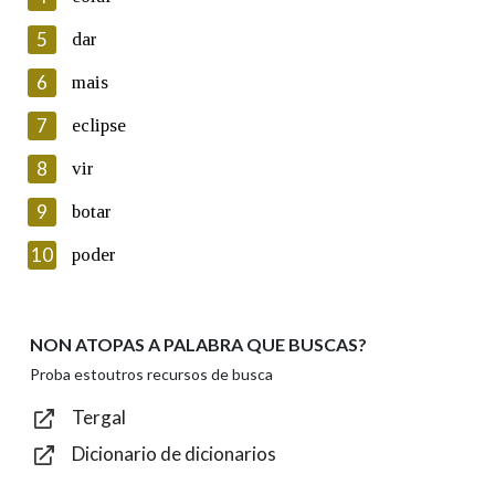
5
Lin e acepto as condicións da política de
dar
privacidade
6
mais
Introduce o código que aparece na imaxe:
7
eclipse
8
vir
9
botar
Texto de verificación
10
poder
NON ATOPAS A PALABRA QUE BUSCAS?
Enviar
Proba estoutros recursos de busca
Tergal
Dicionario de dicionarios