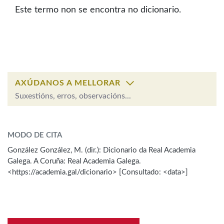
IDENTIDADE CORPORATIVA
Facebook
Twitter
Youtube
Instagram
Bluesky
Este termo non se encontra no dicionario.
BUSCAR NOS LEMAS
FIGURAS HOMENAXEADAS
MARCIAL DEL ADALID
HISTORIA
Comeza por
CASA-MUSEO EMILIA PARDO
BAZÁN
60 ANOS DLG
PRIMAVERA DAS LETRAS
Remata por
PORTAL DAS PALABRAS
AXÚDANOS A MELLORAR
Suxestións, erros, observacións...
Contén
ESCOLLE UNHA OPCIÓN:
MODO DE CITA
Observación
Falta unha voz
González González, M. (dir.): Dicionario da Real Academia
BUSCAR NO CONTIDO
Galega. A Coruña: Real Academia Galega.
Nome
<https://academia.gal/dicionario> [Consultado: <data>]
Nas definicións
Apelidos
Nos exemplos