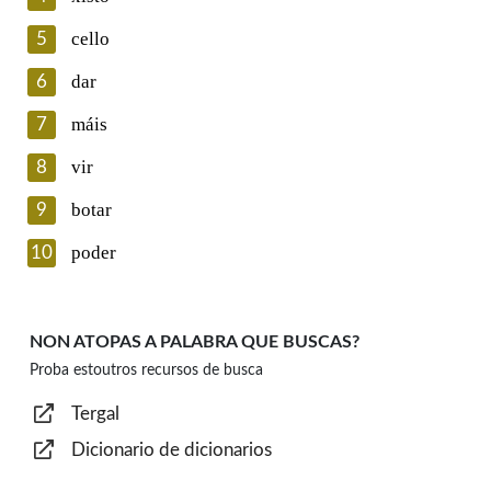
cello
5
Lin e acepto as condicións da política de
privacidade
dar
6
Introduce o código que aparece na imaxe:
máis
7
vir
8
botar
9
Texto de verificación
poder
10
NON ATOPAS A PALABRA QUE BUSCAS?
Proba estoutros recursos de busca
Enviar
Tergal
Dicionario de dicionarios