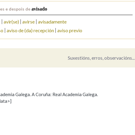
es e despois de
avisado
Pertence a
r
avir(se)
avirse
avisadamente
so
aviso de (da) recepción
aviso previo
AXUDA NA BUSCA
LIMPAR
BUSCA
Suxestións, erros, observacións...
 Academia Galega. A Coruña: Real Academia Galega.
data>]
Propoño mellorar a definición
Actualización
s