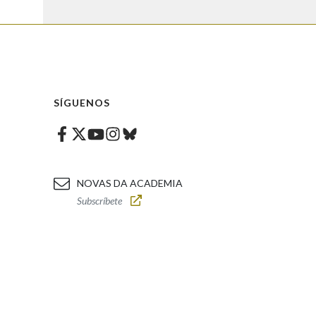
SÍGUENOS
Facebook
Twitter
Instagram
Bluesky
Youtube
NOVAS DA ACADEMIA
Subscríbete