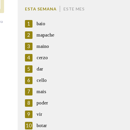
ESTA SEMANA
ESTE MES
va
1
baio
2
mapache
3
maino
4
cerzo
5
dar
6
cello
7
mais
8
poder
9
vir
10
botar