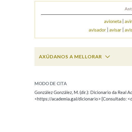
Ant
Marcas gramaticais
avioneta
avi
avisador
avisar
avi
AXÚDANOS A MELLORAR
avisado
SOBRE A PALABRA:
MODO DE CITA
ESCOLLE UNHA OPCIÓN:
González González, M. (dir.): Dicionario da Real
<https://academia.gal/dicionario> [Consultado: <
Observación
Hai un erro na palabra
Falta unha voz
Nome
Apelido