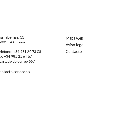
úa Tabernas, 11
Mapa web
5001 - A Coruña
Aviso legal
Contacto
eléfono: +34 981 20 73 08
ax: +34 981 21 64 67
partado de correo 557
ontacta connosco
rotección de Datos de Carácter Persoal, a Real Academia Galega informa a
, así como calquera outra información de carácter persoal, que estes datos
confidencial e incorporados aos seus ficheiros informáticos. Así mesmo, os
ificación, oposición e cancelación dos seus datos poñéndose en contacto
privacidade