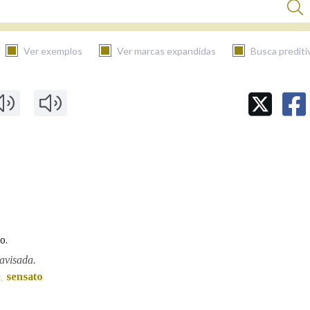
Ver exemplos
Ver marcas expandidas
Busca prediti
BUSCAR NO CONTIDO
Nas definicións
Nos exemplos
o.
Na fraseoloxía
 avisada.
e
sensato
,