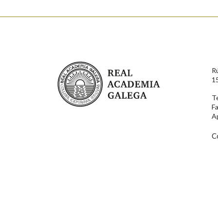
Enderezo electrónico
Real Academia Galega
R
Comentario
1
T
F
A
C
En cumprimento da normativa vixente en materia de P
aqueles usuarios que faciliten o seu correo electrónico
serán obxecto de tratamento automatizado de carácter 
usuarios poderán exercer o seu dereito de acceso, rect
connosco.
Lin e acepto as condicións da política de 