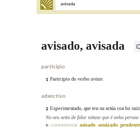
Termo a buscar
avisado
, avisada
BUSCAR NOS LEMAS
Comeza por
participio
Participio do verbo
avisar
.
1
Remata por
adxectivo
Experimentado, que ten ou actúa con bo xuíz
2
Contén
No seu xeito de falar nótase que é unha persoa
asisado
axuizado
prudent
CONFRÓNTESE
,
,
OUTRAS OPCIÓNS DE BUSCA