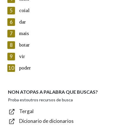
5
Lin e acepto as condicións da política de
coial
privacidade
6
dar
Introduce o código que aparece na imaxe:
7
mais
8
botar
9
vir
Texto de verificación
10
poder
NON ATOPAS A PALABRA QUE BUSCAS?
Enviar
Proba estoutros recursos de busca
Tergal
Dicionario de dicionarios