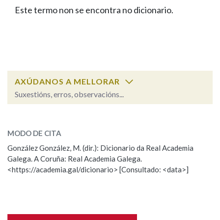
IDENTIDADE CORPORATIVA
Facebook
Twitter
Youtube
Instagram
Bluesky
Este termo non se encontra no dicionario.
BUSCAR NOS LEMAS
FIGURAS HOMENAXEADAS
MARCIAL DEL ADALID
HISTORIA
Comeza por
CASA-MUSEO EMILIA PARDO
BAZÁN
60 ANOS DLG
PRIMAVERA DAS LETRAS
Remata por
PORTAL DAS PALABRAS
AXÚDANOS A MELLORAR
Suxestións, erros, observacións...
Contén
ESCOLLE UNHA OPCIÓN:
MODO DE CITA
Observación
Falta unha voz
González González, M. (dir.): Dicionario da Real Academia
BUSCAR NO CONTIDO
Galega. A Coruña: Real Academia Galega.
Nome
<https://academia.gal/dicionario> [Consultado: <data>]
Nas definicións
Apelidos
Nos exemplos