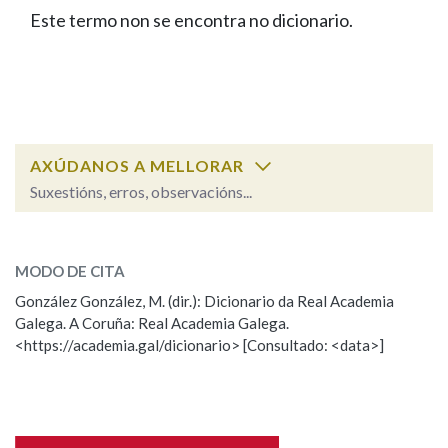
IDENTIDADE CORPORATIVA
Facebook
Twitter
Youtube
Instagram
Bluesky
Este termo non se encontra no dicionario.
BUSCAR NOS LEMAS
FIGURAS HOMENAXEADAS
MARCIAL DEL ADALID
HISTORIA
Comeza por
CASA-MUSEO EMILIA PARDO
BAZÁN
60 ANOS DLG
PRIMAVERA DAS LETRAS
Remata por
PORTAL DAS PALABRAS
AXÚDANOS A MELLORAR
Suxestións, erros, observacións...
Contén
ESCOLLE UNHA OPCIÓN:
MODO DE CITA
Observación
Falta unha voz
González González, M. (dir.): Dicionario da Real Academia
BUSCAR NO CONTIDO
Galega. A Coruña: Real Academia Galega.
Nome
<https://academia.gal/dicionario> [Consultado: <data>]
Nas definicións
Apelidos
Nos exemplos