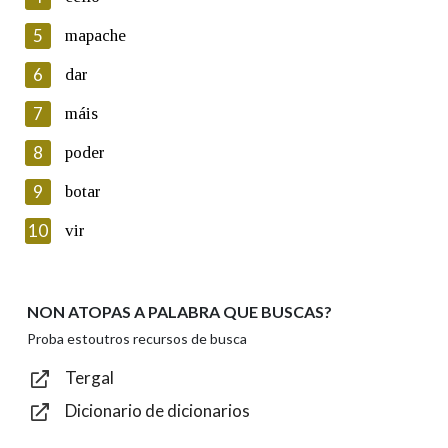
5
Lin e acepto as condicións da política de
mapache
privacidade
6
dar
Introduce o código que aparece na imaxe:
7
máis
8
poder
9
botar
Texto de verificación
10
vir
NON ATOPAS A PALABRA QUE BUSCAS?
Enviar
Proba estoutros recursos de busca
Tergal
Dicionario de dicionarios