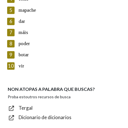
5
Lin e acepto as condicións da política de
mapache
privacidade
6
dar
Introduce o código que aparece na imaxe:
7
máis
8
poder
9
botar
Texto de verificación
10
vir
NON ATOPAS A PALABRA QUE BUSCAS?
Enviar
Proba estoutros recursos de busca
Tergal
Dicionario de dicionarios