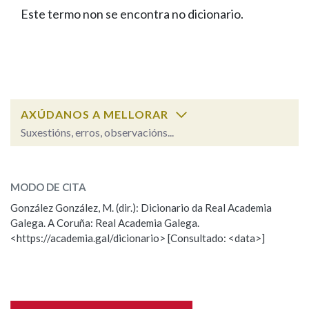
IDENTIDADE CORPORATIVA
Facebook
Twitter
Youtube
Instagram
Bluesky
Este termo non se encontra no dicionario.
BUSCAR NOS LEMAS
FIGURAS HOMENAXEADAS
MARCIAL DEL ADALID
HISTORIA
Comeza por
CASA-MUSEO EMILIA PARDO
BAZÁN
60 ANOS DLG
PRIMAVERA DAS LETRAS
Remata por
PORTAL DAS PALABRAS
AXÚDANOS A MELLORAR
Suxestións, erros, observacións...
Contén
ESCOLLE UNHA OPCIÓN:
MODO DE CITA
Observación
Falta unha voz
González González, M. (dir.): Dicionario da Real Academia
BUSCAR NO CONTIDO
Galega. A Coruña: Real Academia Galega.
Nome
<https://academia.gal/dicionario> [Consultado: <data>]
Nas definicións
Apelidos
Nos exemplos