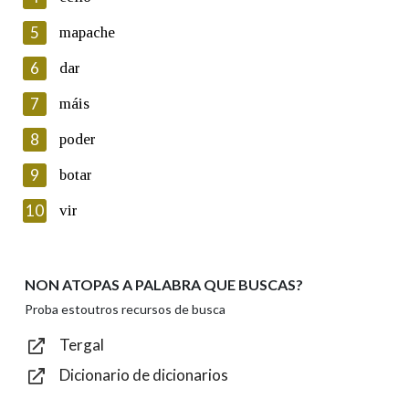
5
Lin e acepto as condicións da política de
mapache
privacidade
6
dar
Introduce o código que aparece na imaxe:
7
máis
8
poder
9
botar
Texto de verificación
10
vir
NON ATOPAS A PALABRA QUE BUSCAS?
Enviar
Proba estoutros recursos de busca
Tergal
Dicionario de dicionarios