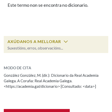
IDENTIDADE CORPORATIVA
Facebook
Twitter
Youtube
Instagram
Bluesky
Este termo non se encontra no dicionario.
BUSCAR NOS LEMAS
FIGURAS HOMENAXEADAS
MARCIAL DEL ADALID
HISTORIA
Comeza por
CASA-MUSEO EMILIA PARDO
BAZÁN
60 ANOS DLG
PRIMAVERA DAS LETRAS
Remata por
PORTAL DAS PALABRAS
AXÚDANOS A MELLORAR
Suxestións, erros, observacións...
Contén
ESCOLLE UNHA OPCIÓN:
MODO DE CITA
Observación
Falta unha voz
González González, M. (dir.): Dicionario da Real Academia
BUSCAR NO CONTIDO
Galega. A Coruña: Real Academia Galega.
Nome
<https://academia.gal/dicionario> [Consultado: <data>]
Nas definicións
Apelidos
Nos exemplos