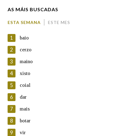
AS MÁIS BUSCADAS
Comentario
ESTA SEMANA
ESTE MES
1
baio
2
cerzo
3
maino
En cumprimento da normativa vixente en materia de
Protección de Datos de Carácter Persoal, a Real Academia
4
xisto
Galega informa a aqueles usuarios que faciliten o seu correo
electrónico, así como calquera outra información de carácter
5
coial
persoal, que estes datos serán obxecto de tratamento
automatizado de carácter confidencial e incorporados aos seus
6
dar
ficheiros informáticos. Así mesmo, os usuarios poderán exercer o
seu dereito de acceso, rectificación, oposición e cancelación dos
7
mais
seus datos poñéndose en contacto connosco.
8
botar
Lin e acepto as condicións da política de
privacidade
9
vir