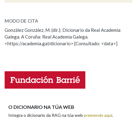
arar
SOBRE A PALABRA:
Na fraseoloxía
MODO DE CITA
ESCOLLE UNHA OPCIÓN:
González González, M. (dir.): Dicionario da Real Academia
Galega. A Coruña: Real Academia Galega.
Observación
Hai un erro na palabra
<https://academia.gal/dicionario> [Consultado: <data>]
OUTRAS OPCIÓNS DE BUSCA
Propoño mellorar a definición
Actualización
Marcas gramaticais
Falta unha voz
Nome
Pertence a
Apelidos
LIMPAR
BUSCA
O DICIONARIO NA TÚA WEB
Integra o dicionario da RAG na túa web
premendo aquí
.
Enderezo electrónico