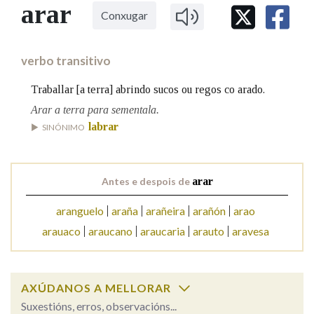
IDENTIDADE CORPORATIVA
arar
Facebook
Twitter
Youtube
Instagram
Bluesky
Conxugar
BUSCAR NOS LEMAS
FIGURAS HOMENAXEADAS
MARCIAL DEL ADALID
HISTORIA
Comeza por
CASA-MUSEO EMILIA PARDO
verbo transitivo
BAZÁN
60 ANOS DLG
PRIMAVERA DAS LETRAS
Traballar [a terra] abrindo sucos ou regos co arado.
Remata por
PORTAL DAS PALABRAS
Arar a terra para sementala.
labrar
SINÓNIMO
Contén
Antes e despois de
arar
aranguelo
araña
arañeira
arañón
arao
BUSCAR NO CONTIDO
arauaco
araucano
araucaria
arauto
aravesa
Nas definicións
AXÚDANOS A MELLORAR
Nos exemplos
Suxestións, erros, observacións...