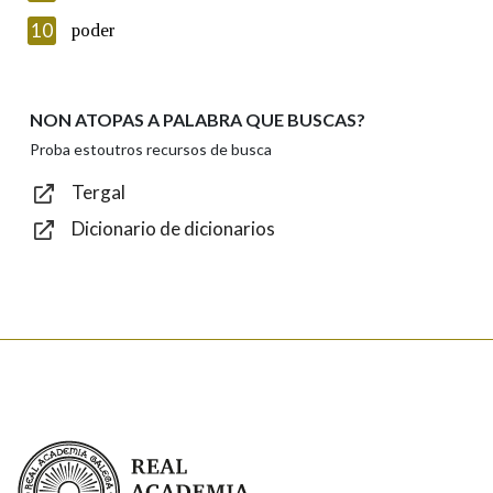
Introduce o código que aparece na imaxe:
10
poder
NON ATOPAS A PALABRA QUE BUSCAS?
Texto de verificación
Proba estoutros recursos de busca
Tergal
Dicionario de dicionarios
Enviar
Real Academia Galega