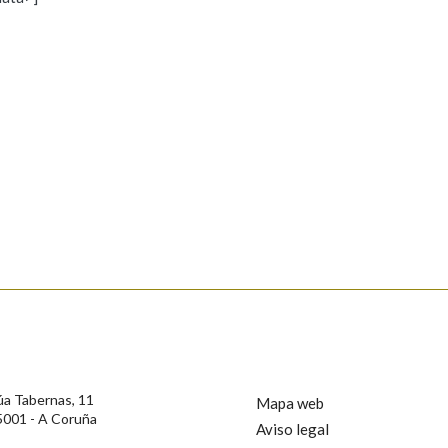
s
Pertence a
AXUDA NA BUSCA
LIMPAR
BUSCA
rotección de Datos de Carácter Persoal, a Real Academia Galega informa a
, así como calquera outra información de carácter persoal, que estes datos
confidencial e incorporados aos seus ficheiros informáticos. Así mesmo, os
ificación, oposición e cancelación dos seus datos poñéndose en contacto
úa Tabernas, 11
Mapa web
5001 - A Coruña
Aviso legal
privacidade