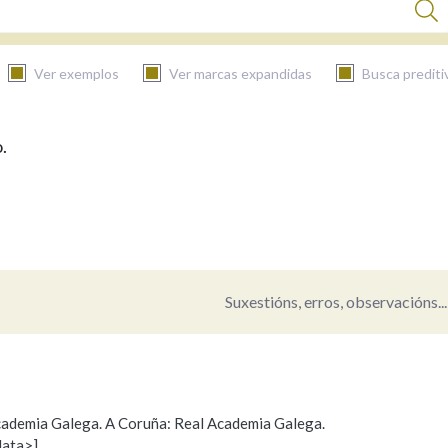
Ver exemplos
Ver marcas expandidas
Busca prediti
.
BUSCAR NO CONTIDO
Nas definicións
Nos exemplos
Suxestións, erros, observacións...
Na fraseoloxía
 Academia Galega. A Coruña: Real Academia Galega.
data>]