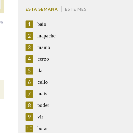
ESTA SEMANA
ESTE MES
va
1
baio
2
mapache
3
maino
4
cerzo
5
dar
6
cello
7
mais
8
poder
9
vir
10
botar