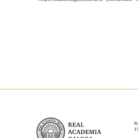
Nome
Apelido
Marcas gramaticais
Enderezo electrónico
Comentario
En cumprimento da normativa vixente en materia de P
aqueles usuarios que faciliten o seu correo electrónico
serán obxecto de tratamento automatizado de carácter 
Real Academia Galega
usuarios poderán exercer o seu dereito de acceso, rect
R
connosco.
1
Lin e acepto as condicións da política de 