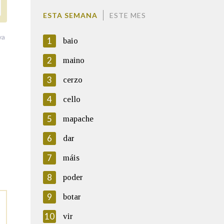
ESTA SEMANA
ESTE MES
va
1
baio
2
maino
3
cerzo
4
cello
5
mapache
6
dar
7
máis
8
poder
9
botar
10
vir