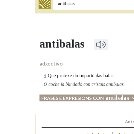
Termo a buscar
antibalas
BUSCAR NOS LEMAS
Comeza por
adxectivo
Que protexe do impacto das balas.
1
Remata por
O coche ía blindado con cristais antibalas.
antibalas
FRASES E EXPRESIÓNS CON
Contén
Ante
OUTRAS OPCIÓNS DE BUSCA