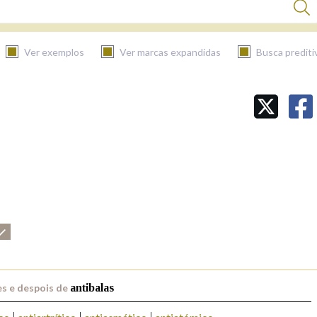
Ver exemplos
Ver marcas expandidas
Busca prediti
BUSCAR NO CONTIDO
Nas definicións
Nos exemplos
Na fraseoloxía
s e despois de
antibalas