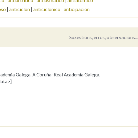
co
antiartrítico
antiasmático
antiatómico
oso
anticiclón
anticiclónico
anticipación
Pertence a
Suxestións, erros, observacións...
AXUDA NA BUSCA
LIMPAR
BUSCA
 Academia Galega. A Coruña: Real Academia Galega.
data>]
Propoño mellorar a definición
Actualización
s