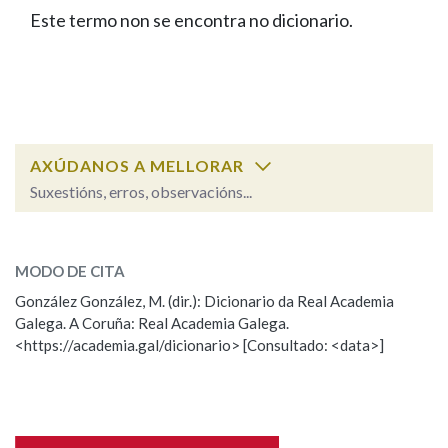
IDENTIDADE CORPORATIVA
Facebook
Twitter
Youtube
Instagram
Bluesky
Este termo non se encontra no dicionario.
BUSCAR NOS LEMAS
FIGURAS HOMENAXEADAS
MARCIAL DEL ADALID
HISTORIA
Comeza por
CASA-MUSEO EMILIA PARDO
BAZÁN
60 ANOS DLG
PRIMAVERA DAS LETRAS
Remata por
PORTAL DAS PALABRAS
AXÚDANOS A MELLORAR
Suxestións, erros, observacións...
Contén
ESCOLLE UNHA OPCIÓN:
MODO DE CITA
Observación
Falta unha voz
González González, M. (dir.): Dicionario da Real Academia
BUSCAR NO CONTIDO
Galega. A Coruña: Real Academia Galega.
Nome
<https://academia.gal/dicionario> [Consultado: <data>]
Nas definicións
Apelidos
Nos exemplos