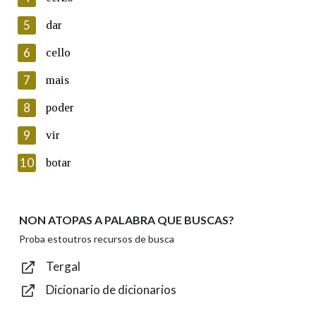
5
Lin e acepto as condicións da política de
dar
privacidade
6
cello
Introduce o código que aparece na imaxe:
7
mais
8
poder
9
vir
Texto de verificación
10
botar
NON ATOPAS A PALABRA QUE BUSCAS?
Enviar
Proba estoutros recursos de busca
Tergal
Dicionario de dicionarios